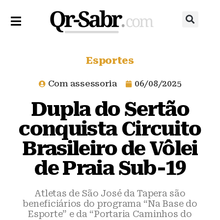
Esportes
Com assessoria
06/08/2025
Dupla do Sertão
conquista Circuito
Brasileiro de Vôlei
de Praia Sub-19
Atletas de São José da Tapera são
beneficiários do programa “Na Base do
Esporte” e da “Portaria Caminhos do