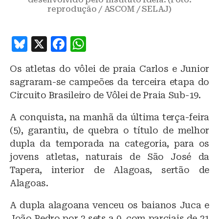
reprodução / ASCOM / SELAJ)
B
X
F
W
lu
a
h
Os atletas do vôlei de praia Carlos e Junior
e
c
at
sagraram-se campeões da terceira etapa do
s
e
s
Circuito Brasileiro de Vôlei de Praia Sub-19.
k
b
A
A conquista, na manhã da última terça-feira
y
o
p
(5), garantiu, de quebra o título de melhor
o
p
dupla da temporada na categoria, para os
k
jovens atletas, naturais de São José da
Tapera, interior de Alagoas, sertão de
Alagoas.
A dupla alagoana venceu os baianos Juca e
João Pedro por 2 sets a 0, com parciais de 21