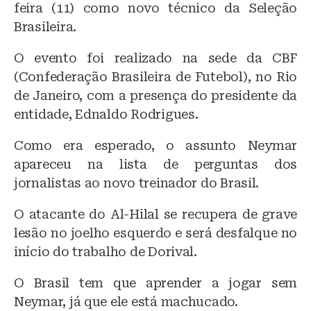
feira (11) como novo técnico da Seleção
s
e
s
Brasileira.
k
b
A
O evento foi realizado na sede da CBF
y
o
p
(Confederação Brasileira de Futebol), no Rio
o
p
de Janeiro, com a presença do presidente da
k
entidade, Ednaldo Rodrigues.
Como era esperado, o assunto Neymar
apareceu na lista de perguntas dos
jornalistas ao novo treinador do Brasil.
O atacante do Al-Hilal se recupera de grave
lesão no joelho esquerdo e será desfalque no
início do trabalho de Dorival.
O Brasil tem que aprender a jogar sem
Neymar, já que ele está machucado.