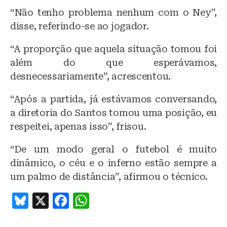
“Não tenho problema nenhum com o Ney”,
disse, referindo-se ao jogador.
“A proporção que aquela situação tomou foi
além do que esperávamos,
desnecessariamente”, acrescentou.
“Após a partida, já estávamos conversando,
a diretoria do Santos tomou uma posição, eu
respeitei, apenas isso”, frisou.
“De um modo geral o futebol é muito
dinâmico, o céu e o inferno estão sempre a
um palmo de distância”, afirmou o técnico.
B
X
F
W
lu
a
h