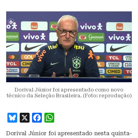
Dorival Júnior foi apresentado como novo
técnico da Seleção Brasileira. (Foto: reprodução)
B
X
F
W
lu
a
h
Dorival Júnior foi apresentado nesta quinta-
e
c
at