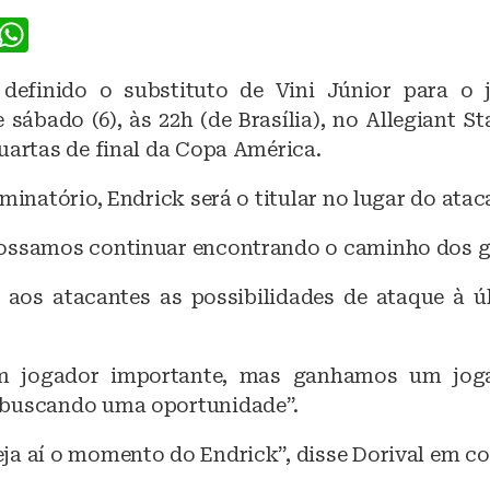
F
W
a
h
 definido o substituto de Vini Júnior para o 
c
at
 sábado (6), às 22h (de Brasília), no Allegiant 
e
s
uartas de final da Copa América.
b
A
iminatório, Endrick será o titular no lugar do ata
o
p
o
p
ossamos continuar encontrando o caminho dos go
k
 aos atacantes as possibilidades de ataque à ú
m jogador importante, mas ganhamos um jog
 buscando uma oportunidade”.
ja aí o momento do Endrick”, disse Dorival em col