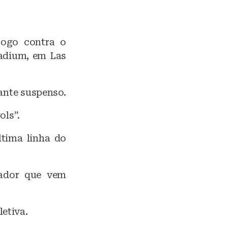
jogo contra o
Stadium, em Las
cante suspenso.
ls”.
ltima linha do
ador que vem
etiva.