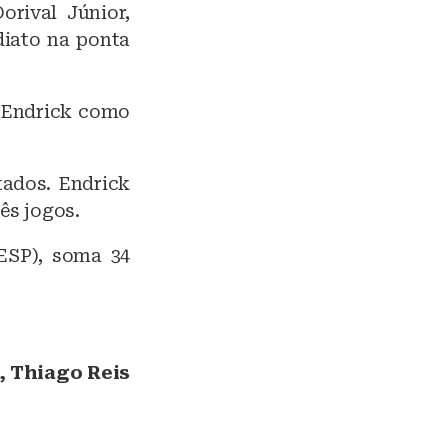
orival Júnior,
diato na ponta
r Endrick como
tados. Endrick
rês jogos.
ESP), soma 34
, Thiago Reis