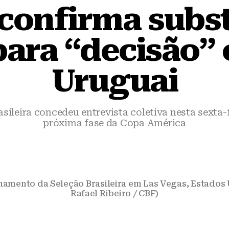
 confirma subst
para “decisão”
Uruguai
sileira concedeu entrevista coletiva nesta sexta-f
próxima fase da Copa América
inamento da Seleção Brasileira em Las Vegas, Estados 
Rafael Ribeiro / CBF)