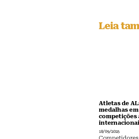
lu
e
s
Leia ta
k
y
Atletas de AL:
medalhas em
competições 
internaciona
18/09/2025
Competidores