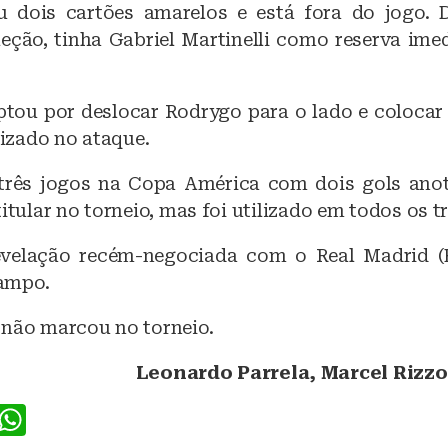
 dois cartões amarelos e está fora do jogo. D
leção, tinha Gabriel Martinelli como reserva ime
ptou por deslocar Rodrygo para o lado e coloca
alizado no ataque.
três jogos na Copa América com dois gols ano
titular no torneio, mas foi utilizado em todos os t
revelação recém-negociada com o Real Madrid (
ampo.
 não marcou no torneio.
Leonardo Parrela, Marcel Rizzo
F
W