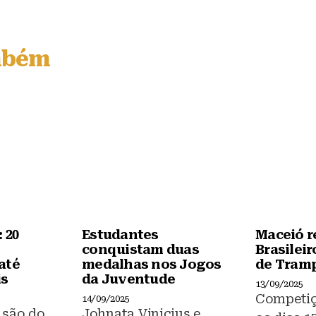
a
h
c
at
e
s
mbém
b
A
o
p
o
p
k
 20
Estudantes
Maceió r
conquistam duas
Brasileir
até
medalhas nos Jogos
de Tram
is
da Juventude
13/09/2025
Competiç
14/09/2025
 são do
Johnata Vinicius e