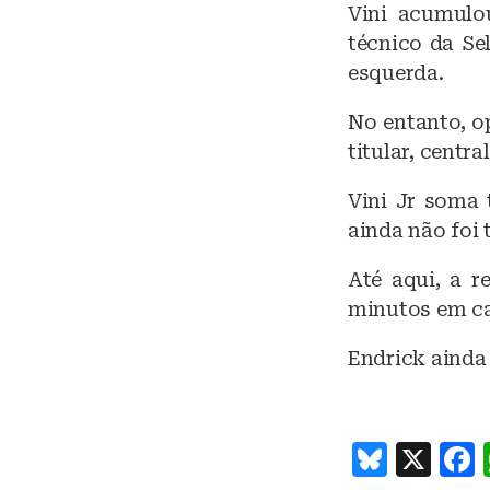
Vini acumulou
técnico da Se
esquerda.
No entanto, o
titular, centr
Vini Jr soma 
ainda não foi 
Até aqui, a 
minutos em c
Endrick ainda
B
X