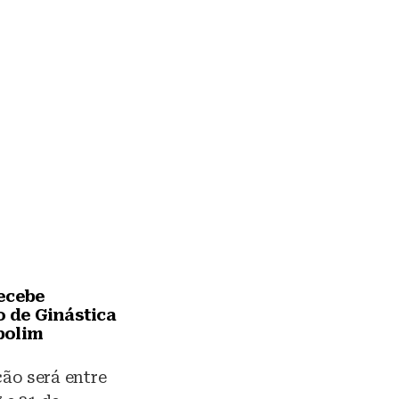
ecebe
o de Ginástica
polim
ão será entre