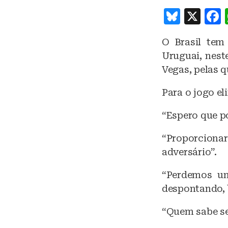
B
X
lu
O Brasil tem
e
Uruguai, neste
s
Vegas, pelas q
k
Para o jogo el
y
“Espero que p
“Proporcionar
adversário”.
“Perdemos u
despontando,
“Quem sabe se