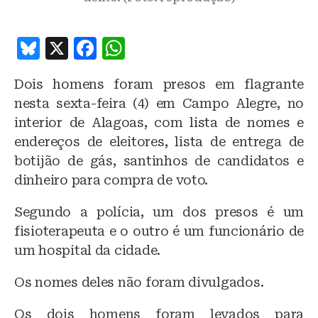
B
X
F
W
lu
a
h
Dois homens foram presos em flagrante
e
c
at
nesta sexta-feira (4) em Campo Alegre, no
s
e
s
interior de Alagoas, com lista de nomes e
k
b
A
endereços de eleitores, lista de entrega de
y
o
p
botijão de gás, santinhos de candidatos e
o
p
dinheiro para compra de voto.
k
Segundo a polícia, um dos presos é um
fisioterapeuta e o outro é um funcionário de
um hospital da cidade.
Os nomes deles não foram divulgados.
Os dois homens foram levados para