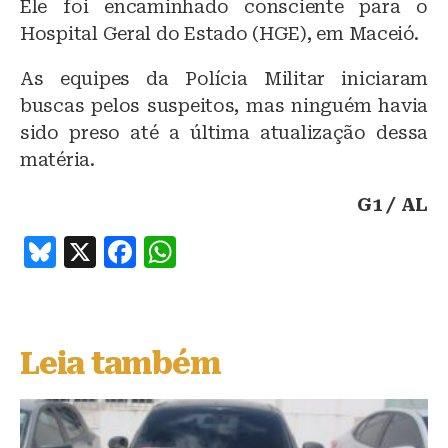
Ele foi encaminhado consciente para o
Hospital Geral do Estado (HGE), em Maceió.
As equipes da Polícia Militar iniciaram
buscas pelos suspeitos, mas ninguém havia
sido preso até a última atualização dessa
matéria.
G1 / AL
B
X
F
W
lu
a
h
e
c
at
s
e
s
Leia também
k
b
A
y
o
p
o
p