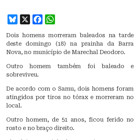
B
X
F
W
lu
a
h
Dois homens morreram baleados na tarde
e
c
at
deste domingo (18) na prainha da Barra
s
e
s
Nova, no município de Marechal Deodoro.
k
b
A
Outro homem também foi baleado e
y
o
p
sobreviveu.
o
p
k
De acordo com o Samu, dois homens foram
atingidos por tiros no tórax e morreram no
local.
Outro homem, de 51 anos, ficou ferido no
rosto e no braço direito.