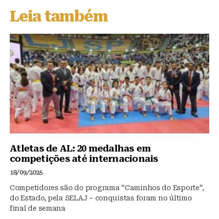
s
e
s
Leia também
k
b
A
y
o
p
o
p
k
Atletas de AL: 20 medalhas em
competições até internacionais
18/09/2025
Competidores são do programa “Caminhos do Esporte”,
do Estado, pela SELAJ – conquistas foram no último
final de semana