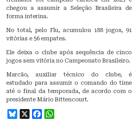
chegou a assumir a Seleção Brasileira de
forma interina.
No total, pelo Flu, acumulou 188 jogos, 91
vitórias e 56 empates.
Ele deixa o clube após sequência de cinco
jogos sem vitória no Campeonato Brasileiro.
Marcão, auxiliar técnico do clube, é
estudado para assumir o comando do time
até o final da temporada, de acordo com o
presidente Mário Bittencourt.
B
X
F
W
lu
a
h
e
c
at