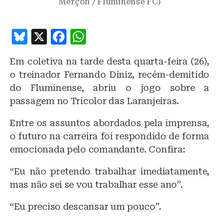
Merçon / Fluminense FC)
B
X
F
W
lu
a
h
Em coletiva na tarde desta quarta-feira (26),
e
c
at
o treinador Fernando Diniz, recém-demitido
s
e
s
do Fluminense, abriu o jogo sobre a
k
b
A
passagem no Tricolor das Laranjeiras.
y
o
p
Entre os assuntos abordados pela imprensa,
o
p
o futuro na carreira foi respondido de forma
k
emocionada pelo comandante. Confira:
“Eu não pretendo trabalhar imediatamente,
mas não sei se vou trabalhar esse ano”.
“Eu preciso descansar um pouco”.