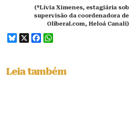
(*Lívia Ximenes, estagiária sob
supervisão da coordenadora de
Oliberal.com, Heloá Canali)
B
X
F
W
lu
a
h
e
c
at
s
e
s
Leia também
k
b
A
y
o
p
o
p
k