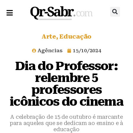
Arte
,
Educação
Agências
15/10/2024
Dia do Professor:
relembre 5
professores
icônicos do cinema
A celebração de 15 de outubro é marcante
para aqueles que se dedicam ao ensino e à
educação