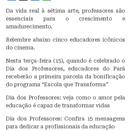
lu
a
h
Da vida real à sétima arte, professores são
e
c
at
essenciais para o crescimento e
s
e
s
amadurecimento.
k
b
A
Relembre abaixo cinco educadores icônicos
y
o
p
do cinema.
o
p
k
Nesta terça-feira (15), quando é celebrado o
Dia dos Professores, educadores do Pará
receberão a primeira parcela da bonificação
do programa “Escola que Transforma”
Dia dos Professores: veja como o amor pela
educação é capaz de transformar vidas
Dia dos Professores: Confira 15 mensagens
para dedicar a profissionais da educação