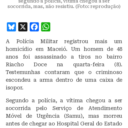
segundo a polícia, vítima chegou a ser
socorrida, mas, não resistiu. (Foto: reprodução)
B
X
F
W
lu
a
h
A Polícia Militar registrou mais um
e
c
at
homicídio em Maceió. Um homem de 48
s
e
s
anos foi assassinado a tiros no bairro
k
b
A
Riacho Doce na quarta-feira (8).
y
o
p
Testemunhas contaram que o criminoso
o
p
escondeu a arma dentro de uma caixa de
isopor.
k
Segundo a polícia, a vítima chegou a ser
socorrida pelo Serviço de Atendimento
Móvel de Urgência (Samu), mas morreu
antes de chegar ao Hospital Geral do Estado