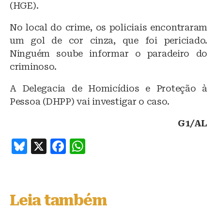
(HGE).
No local do crime, os policiais encontraram
um gol de cor cinza, que foi periciado.
Ninguém soube informar o paradeiro do
criminoso.
A Delegacia de Homicídios e Proteção à
Pessoa (DHPP) vai investigar o caso.
G1/AL
B
X
F
W
lu
a
h
e
c
at
s
e
s
Leia também
k
b
A