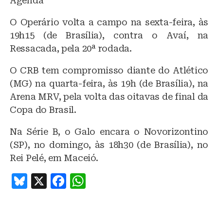
Agenda
O Operário volta a campo na sexta-feira, às
19h15 (de Brasília), contra o Avaí, na
Ressacada, pela 20ª rodada.
O CRB tem compromisso diante do Atlético
(MG) na quarta-feira, às 19h (de Brasília), na
Arena MRV, pela volta das oitavas de final da
Copa do Brasil.
Na Série B, o Galo encara o Novorizontino
(SP), no domingo, às 18h30 (de Brasília), no
Rei Pelé, em Maceió.
B
X
F
W
lu
a
h
e
c
at