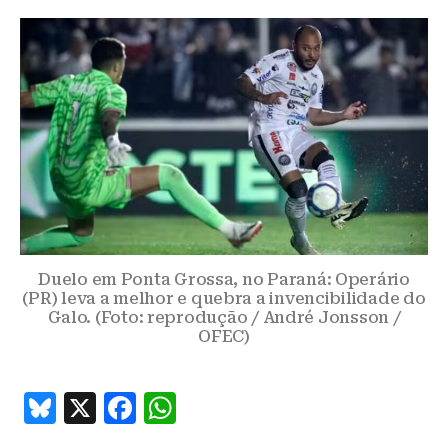
Duelo em Ponta Grossa, no Paraná: Operário
(PR) leva a melhor e quebra a invencibilidade do
Galo. (Foto: reprodução / André Jonsson /
OFEC)
B
X
F
W
lu
a
h