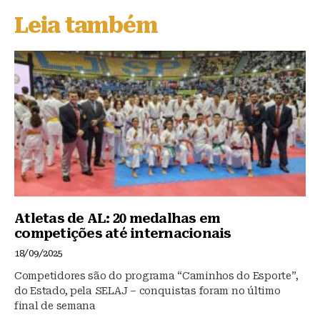
s
e
s
Leia também
k
b
A
y
o
p
o
p
k
Atletas de AL: 20 medalhas em
competições até internacionais
18/09/2025
Competidores são do programa “Caminhos do Esporte”,
do Estado, pela SELAJ – conquistas foram no último
final de semana