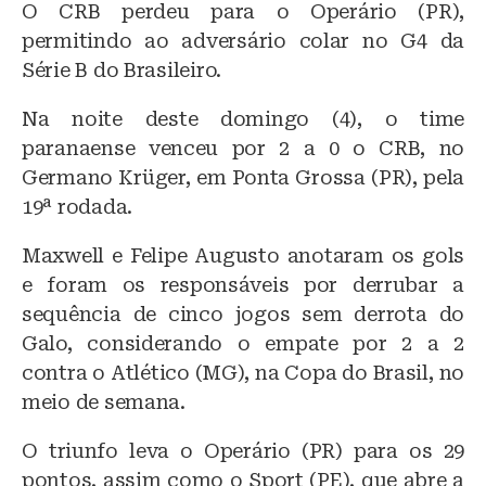
O CRB perdeu para o Operário (PR),
e
c
at
permitindo ao adversário colar no G4 da
s
e
s
Série B do Brasileiro.
k
b
A
Na noite deste domingo (4), o time
y
o
p
paranaense venceu por 2 a 0 o CRB, no
o
p
Germano Krüger, em Ponta Grossa (PR), pela
k
19ª rodada.
Maxwell e Felipe Augusto anotaram os gols
e foram os responsáveis por derrubar a
sequência de cinco jogos sem derrota do
Galo, considerando o empate por 2 a 2
contra o Atlético (MG), na Copa do Brasil, no
meio de semana.
O triunfo leva o Operário (PR) para os 29
pontos, assim como o Sport (PE), que abre a