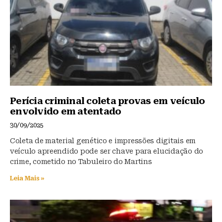
o
p
k
Perícia criminal coleta provas em veículo
envolvido em atentado
30/09/2025
Coleta de material genético e impressões digitais em
veículo apreendido pode ser chave para elucidação do
crime, cometido no Tabuleiro do Martins
Leia Mais »