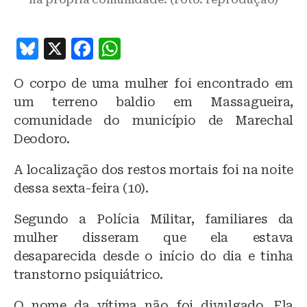
B
X
F
W
lu
a
h
O corpo de uma mulher foi encontrado em
e
c
at
um terreno baldio em Massagueira,
s
e
s
comunidade do município de Marechal
k
b
A
Deodoro.
y
o
p
A localização dos restos mortais foi na noite
o
p
dessa sexta-feira (10).
k
Segundo a Polícia Militar, familiares da
mulher disseram que ela estava
desaparecida desde o início do dia e tinha
transtorno psiquiátrico.
O nome da vítima não foi divulgado. Ela