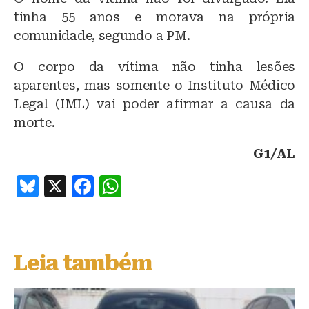
tinha 55 anos e morava na própria
comunidade, segundo a PM.
O corpo da vítima não tinha lesões
aparentes, mas somente o Instituto Médico
Legal (IML) vai poder afirmar a causa da
morte.
G1/AL
B
X
F
W
lu
a
h
e
c
at
s
e
s
Leia também
k
b
A
y
o
p