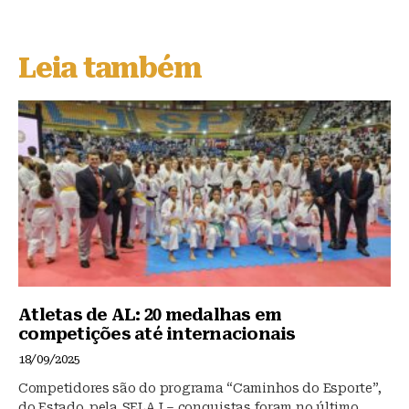
e
c
at
s
e
s
Leia também
k
b
A
y
o
p
o
p
k
Atletas de AL: 20 medalhas em
competições até internacionais
18/09/2025
Competidores são do programa “Caminhos do Esporte”,
do Estado, pela SELAJ – conquistas foram no último