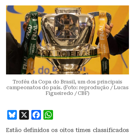
Troféu da Copa do Brasil, um dos principais
campeonatos do país. (Foto: reprodução / Lucas
Figueiredo / CBF)
B
X
F
W
lu
a
h
Estão definidos os oitos times classificados
e
c
at