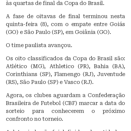
às quartas de final da Copa do Brasil.
s
e
s
k
b
A
A fase de oitavas de final terminou nesta
quinta-feira (8), com o empate entre Goiás
y
o
p
(GO) e São Paulo (SP), em Goiânia (GO).
o
p
k
O time paulista avançou.
Os oito classificados da Copa do Brasil são:
Atlético (MG), Athletico (PR), Bahia (BA),
Corinthians (SP), Flamengo (RJ), Juventude
(RS), São Paulo (SP) e Vasco (RJ).
Agora, os clubes aguardam a Confederação
Brasileira de Futebol (CBF) marcar a data do
sorteio para conhecerem o próximo
confronto no torneio.