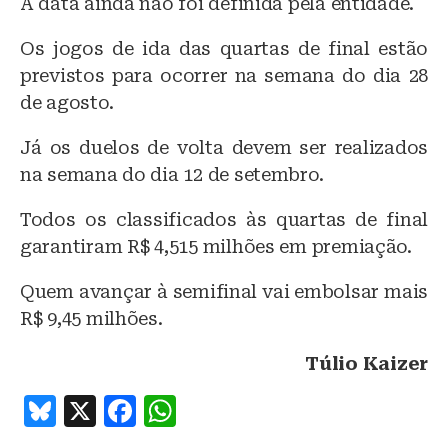
A data ainda não foi definida pela entidade.
Os jogos de ida das quartas de final estão
previstos para ocorrer na semana do dia 28
de agosto.
Já os duelos de volta devem ser realizados
na semana do dia 12 de setembro.
Todos os classificados às quartas de final
garantiram R$ 4,515 milhões em premiação.
Quem avançar à semifinal vai embolsar mais
R$ 9,45 milhões.
Túlio Kaizer
B
X
F
W
lu
a
h