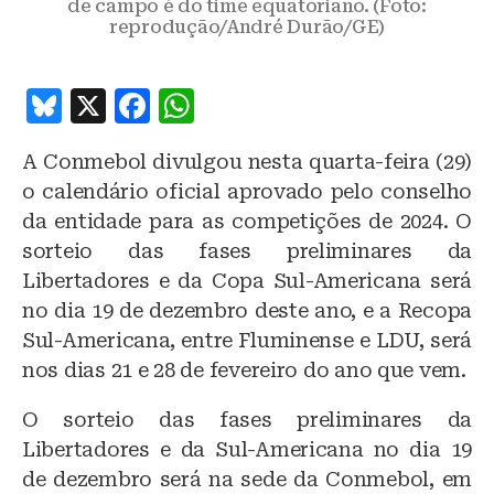
de campo é do time equatoriano. (Foto:
reprodução/André Durão/GE)
B
X
F
W
lu
a
h
A Conmebol divulgou nesta quarta-feira (29)
e
c
at
o calendário oficial aprovado pelo conselho
s
e
s
da entidade para as competições de 2024. O
k
b
A
sorteio das fases preliminares da
y
o
p
Libertadores e da Copa Sul-Americana será
o
p
no dia 19 de dezembro deste ano, e a Recopa
Sul-Americana, entre Fluminense e LDU, será
k
nos dias 21 e 28 de fevereiro do ano que vem.
O sorteio das fases preliminares da
Libertadores e da Sul-Americana no dia 19
de dezembro será na sede da Conmebol, em