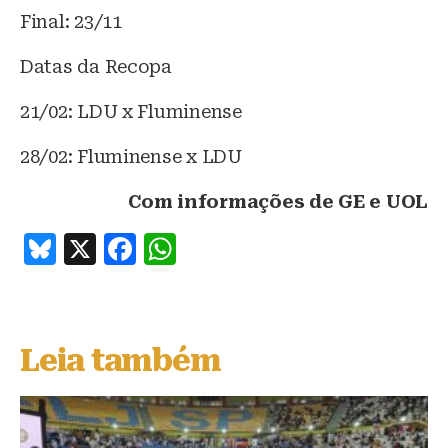
Final: 23/11
Datas da Recopa
21/02: LDU x Fluminense
28/02: Fluminense x LDU
Com informações de GE e UOL
B
X
F
W
lu
a
h
e
c
at
s
e
s
Leia também
k
b
A
y
o
p
o
p