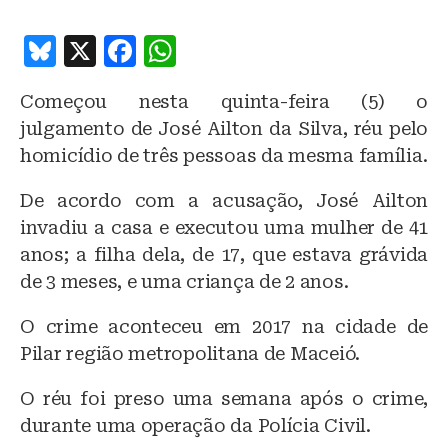
B
X
F
W
lu
a
h
Começou nesta quinta-feira (5) o
e
c
at
julgamento de José Ailton da Silva, réu pelo
s
e
s
homicídio de três pessoas da mesma família.
k
b
A
De acordo com a acusação, José Ailton
y
o
p
invadiu a casa e executou uma mulher de 41
o
p
anos; a filha dela, de 17, que estava grávida
k
de 3 meses, e uma criança de 2 anos.
O crime aconteceu em 2017 na cidade de
Pilar região metropolitana de Maceió.
O réu foi preso uma semana após o crime,
durante uma operação da Polícia Civil.