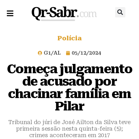
Polícia
G1/AL
05/12/2024
Começa julgamento
de acusado por
chacinar família em
Pilar
Tribunal do júri de José Ailton da Silva teve
primeira sessão nesta quinta-feira (5);
crimes aconteceram em 2017