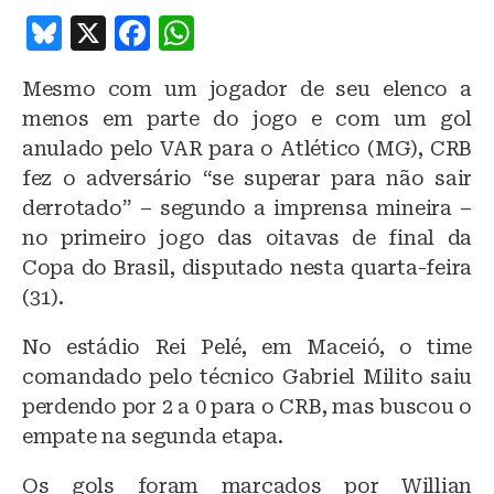
B
X
F
W
lu
a
h
Mesmo com um jogador de seu elenco a
e
c
at
menos em parte do jogo e com um gol
s
e
s
anulado pelo VAR para o Atlético (MG), CRB
k
b
A
fez o adversário “se superar para não sair
y
o
p
derrotado” – segundo a imprensa mineira –
o
p
no primeiro jogo das oitavas de final da
Copa do Brasil, disputado nesta quarta-feira
k
(31).
No estádio Rei Pelé, em Maceió, o time
comandado pelo técnico Gabriel Milito saiu
perdendo por 2 a 0 para o CRB, mas buscou o
empate na segunda etapa.
Os gols foram marcados por Willian