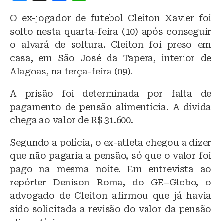
lu
a
h
O ex-jogador de futebol Cleiton Xavier foi
e
c
at
solto nesta quarta-feira (10) após conseguir
s
e
s
o alvará de soltura. Cleiton foi preso em
k
b
A
casa, em São José da Tapera, interior de
y
o
p
Alagoas, na terça-feira (09).
o
p
A prisão foi determinada por falta de
k
pagamento de pensão alimentícia. A dívida
chega ao valor de R$ 31.600.
Segundo a polícia, o ex-atleta chegou a dizer
que não pagaria a pensão, só que o valor foi
pago na mesma noite. Em entrevista ao
repórter Denison Roma, do GE–Globo, o
advogado de Cleiton afirmou que já havia
sido solicitada a revisão do valor da pensão