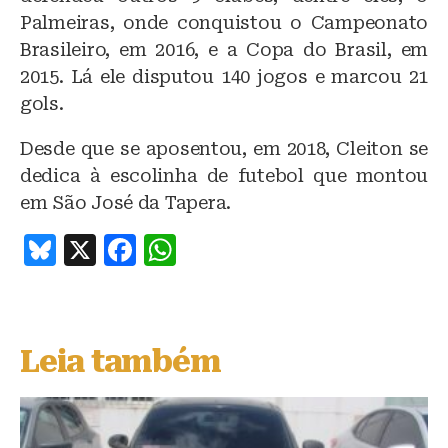
Palmeiras, onde conquistou o Campeonato
Brasileiro, em 2016, e a Copa do Brasil, em
2015. Lá ele disputou 140 jogos e marcou 21
gols.
Desde que se aposentou, em 2018, Cleiton se
dedica à escolinha de futebol que montou
em São José da Tapera.
B
X
F
W
lu
a
h
e
c
at
s
e
s
Leia também
k
b
A
y
o
p
o
p