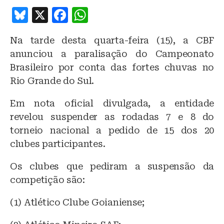
B
X
F
W
lu
a
h
Na tarde desta quarta-feira (15), a CBF
e
c
at
anunciou a paralisação do Campeonato
s
e
s
Brasileiro por conta das fortes chuvas no
k
b
A
Rio Grande do Sul.
y
o
p
Em nota oficial divulgada, a entidade
o
p
revelou suspender as rodadas 7 e 8 do
k
torneio nacional a pedido de 15 dos 20
clubes participantes.
Os clubes que pediram a suspensão da
competição são:
(1) Atlético Clube Goianiense;