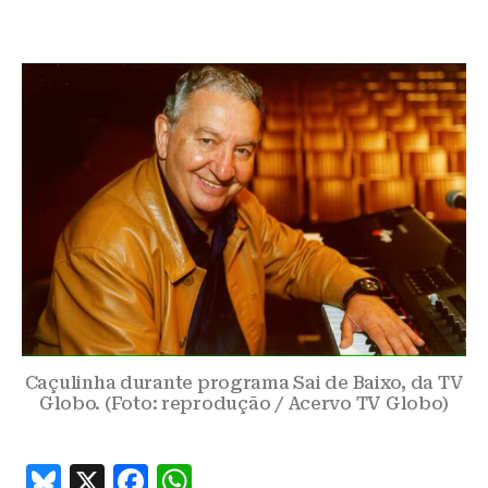
Caçulinha durante programa Sai de Baixo, da TV
Globo. (Foto: reprodução / Acervo TV Globo)
B
X
F
W