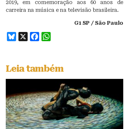
2019, em comemoração aos 60 anos de
carreira na música e na televisão brasileira.
G1 SP / São Paulo
B
X
F
W
lu
a
h
e
c
at
s
e
s
Leia também
k
b
A
y
o
p
o
p
k