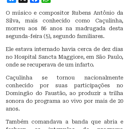
lu
a
h
O músico e compositor Rubens Antônio da
e
c
at
Silva, mais conhecido como Caçulinha,
s
e
s
morreu aos 86 anos na madrugada desta
k
b
A
segunda-feira (5), segundo familiares.
y
o
p
Ele estava internado havia cerca de dez dias
o
p
no Hospital Sancta Maggiore, em São Paulo,
k
onde se recuperava de um infarto.
Caçulinha se tornou nacionalmente
conhecido por suas participações no
Domingão do Faustão, ao produzir a trilha
sonora do programa ao vivo por mais de 20
anos.
Também comandava a banda que abria e