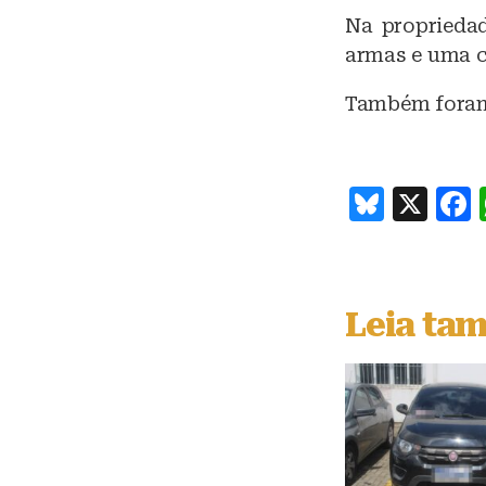
Na proprieda
armas e uma 
Também foram 
B
X
lu
e
s
Leia ta
k
y