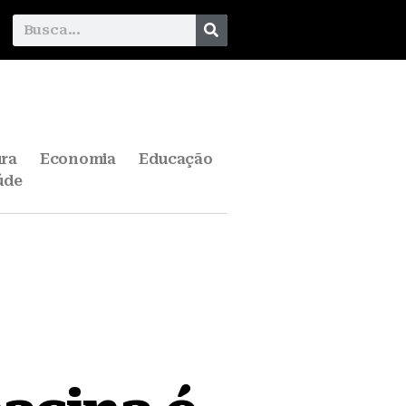
ura
Economia
Educação
úde