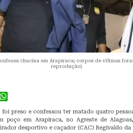
confessa chacina em Arapiraca; corpos de vítimas for
reprodução)
F
W
a
h
oi preso e confessou ter matado quatro pesso
c
at
 poço em Arapiraca, no Agreste de Alagoas,
e
s
tirador desportivo e caçador (CAC) Regivaldo da 