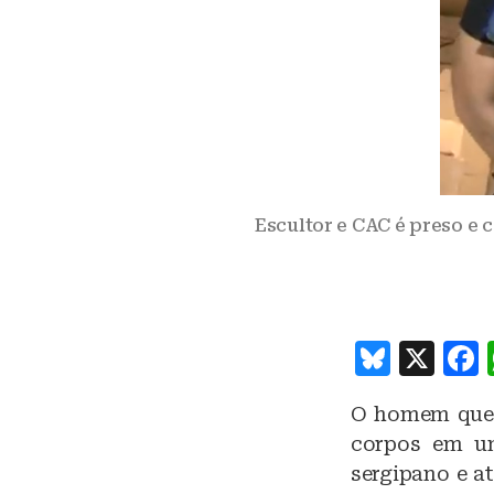
Escultor e CAC é preso e 
B
X
lu
O homem que f
e
corpos em um
s
sergipano e a