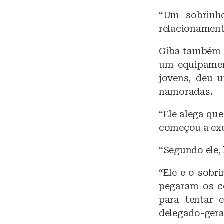
“Um sobrinh
relacionamento
Giba também a
um equipamen
jovens, deu u
namoradas.
“Ele alega que
começou a ex
“Segundo ele, 
“Ele e o sobr
pegaram os c
para tentar 
delegado-gera