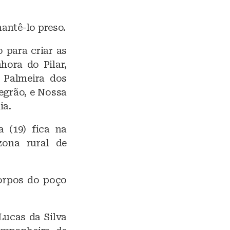
antê-lo preso.
o para criar as
ora do Pilar,
 Palmeira dos
egrão, e Nossa
ia.
 (19) fica na
zona rural de
corpos do poço
Lucas da Silva