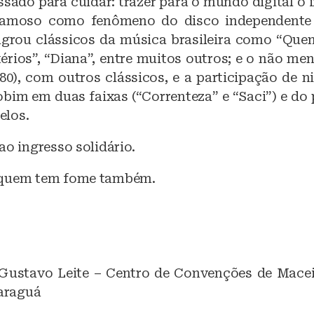
ssado para cuidar: trazer para o mundo digital o 
, famoso como fenômeno do disco independente
grou clássicos da música brasileira como “Quem
térios”, “Diana”, entre muitos outros; e o não me
1980), com outros clássicos, e a participação de
bim em duas faixas (“Correnteza” e “Saci”) e do 
elos.
ao ingresso solidário.
 quem tem fome também.
 Gustavo Leite – Centro de Convenções de Mace
Jaraguá