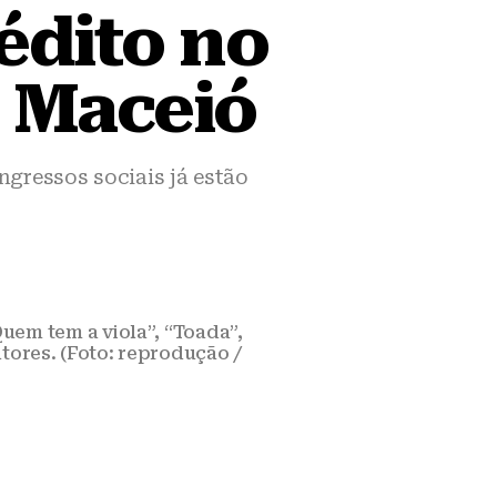
édito no
m Maceió
ngressos sociais já estão
uem tem a viola”, “Toada”,
utores. (Foto: reprodução /