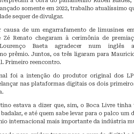
nterpretam a obra do panamenho Rubén Blades,
lançado somente em 2022, trabalho atualíssimo q
ade sequer de divulgar.
r causa de um engarrafamento de limusines em
e Zé Renato chegaram à cerimônia de premi
Lourenço Baeta agradecer num inglês a
mo prêmio. Juntos, os três ligaram para Maurici
il. Primeiro reencontro.
al foi a intenção do produtor original dos L
elançar nas plataformas digitais os dois primeiro
a.
stino estava a dizer que, sim, o Boca Livre tinha
r, badalar, e até quem sabe levar para o palco um
io internacional mais importante da indústria mu