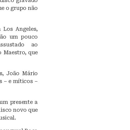
 disco gravado
ue o grupo não
 Los Angeles,
ação um pouco
ssustado ao
o Maestro, que
Ps, João Mário
s – e míticos –
 um presente a
 disco novo que
sical.