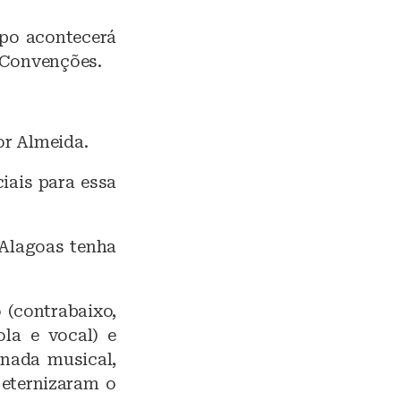
upo acontecerá
e Convenções.
or Almeida.
iais para essa
 Alagoas tenha
 (contrabaixo,
ola e vocal) e
rnada musical,
 eternizaram o