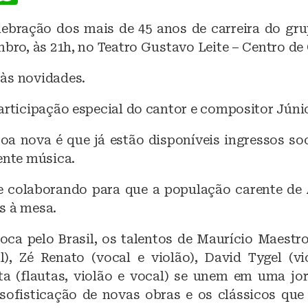
a
h
ebração dos mais de 45 anos de carreira do gr
c
at
mbro, às 21h, no Teatro Gustavo Leite – Centro d
e
s
b
A
às novidades.
o
p
articipação especial do cantor e compositor Júni
o
p
oa nova é que já estão disponíveis ingressos soc
k
ente música.
e colaborando para que a população carente de
s à mesa.
oca pelo Brasil, os talentos de Maurício Maestro
l), Zé Renato (vocal e violão), David Tygel (vi
a (flautas, violão e vocal) se unem em uma jo
sofisticação de novas obras e os clássicos que