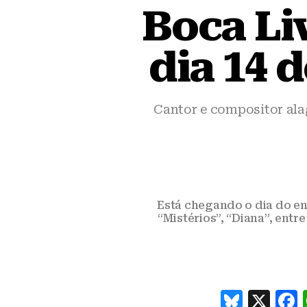
Boca Li
dia 14 
Cantor e compositor alag
Está chegando o dia do en
“Mistérios”, “Diana”, entr
B
X