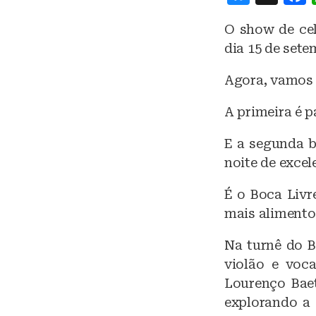
lu
O show de cel
e
dia 15 de sete
s
k
Agora, vamos 
y
A primeira é p
E a segunda b
noite de excel
É o Boca Livr
mais alimento
Na turnê do B
violão e voca
Lourenço Baet
explorando a 