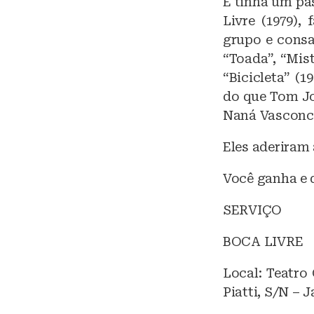
E tinha um pa
Livre (1979)
grupo e consa
“Toada”, “Mis
“Bicicleta” (
do que Tom Jo
Naná Vasconc
Eles aderiram 
Você ganha e
SERVIÇO
BOCA LIVRE
Local: Teatro
Piatti, S/N – 