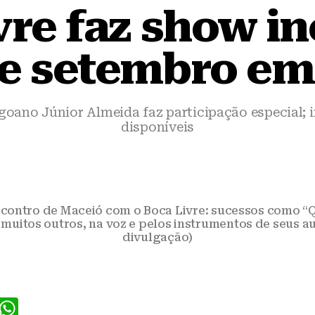
vre faz show in
de setembro e
oano Júnior Almeida faz participação especial; i
disponíveis
contro de Maceió com o Boca Livre: sucessos como “Q
e muitos outros, na voz e pelos instrumentos de seus a
divulgação)
F
W