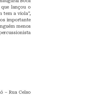
inaugural Boca
 que lançou o
 tem a viola”,
nos importante
 ninguém menos
percussionista
ió – Rua Celso