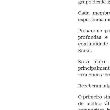
grupo desde 1
Cada membro
experiência m
Prepare-se p
profundas e 
continuidade
Brasil.
Breve hiato 
principalmen
venceram e em
Receberam algu
O primeiro si
de melhor ál