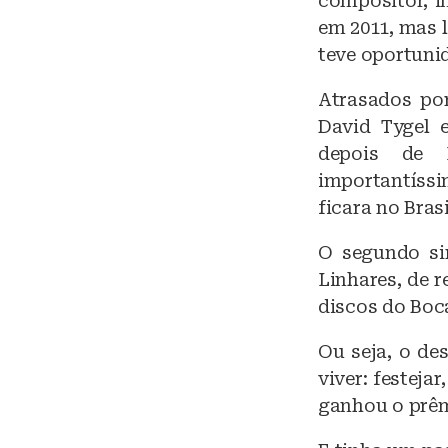
compositor, i
em 2011, mas 
teve oportunid
Atrasados po
David Tygel 
depois de 
importantíssi
ficara no Bras
O segundo sin
Linhares, de r
discos do Boc
Ou seja, o de
viver: festeja
ganhou o prêm