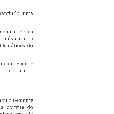
rantindo uma
monias vocais
er música e a
blemáticos do
lha amizade e
 particular –
anhou o Grammy
 a convite do