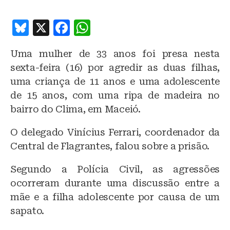
B
X
F
W
lu
a
h
Uma mulher de 33 anos foi presa nesta
e
c
at
sexta-feira (16) por agredir as duas filhas,
s
e
s
uma criança de 11 anos e uma adolescente
k
b
A
de 15 anos, com uma ripa de madeira no
y
o
p
bairro do Clima, em Maceió.
o
p
O delegado Vinícius Ferrari, coordenador da
k
Central de Flagrantes, falou sobre a prisão.
Segundo a Polícia Civil, as agressões
ocorreram durante uma discussão entre a
mãe e a filha adolescente por causa de um
sapato.