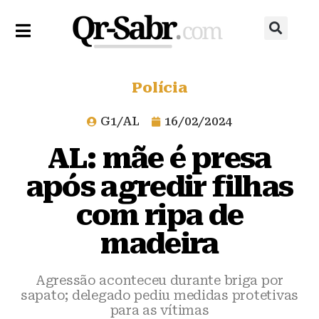
Polícia
G1/AL
16/02/2024
AL: mãe é presa
após agredir filhas
com ripa de
madeira
Agressão aconteceu durante briga por
sapato; delegado pediu medidas protetivas
para as vítimas