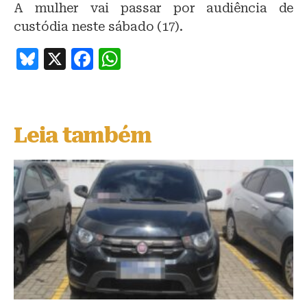
A mulher vai passar por audiência de
custódia neste sábado (17).
B
X
F
W
lu
a
h
e
c
at
s
e
s
Leia também
k
b
A
y
o
p
o
p
k