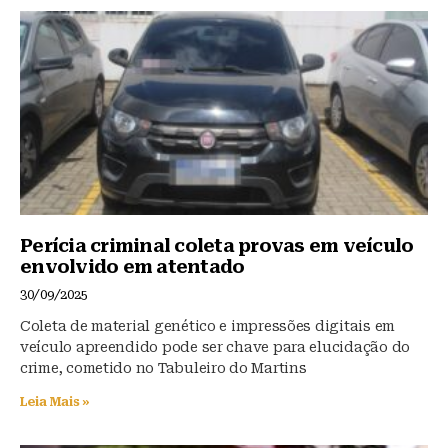
y
o
p
o
p
k
Perícia criminal coleta provas em veículo
envolvido em atentado
30/09/2025
Coleta de material genético e impressões digitais em
veículo apreendido pode ser chave para elucidação do
crime, cometido no Tabuleiro do Martins
Leia Mais »