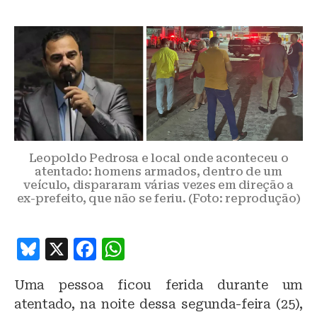
Leopoldo Pedrosa e local onde aconteceu o
atentado: homens armados, dentro de um
veículo, dispararam várias vezes em direção a
ex-prefeito, que não se feriu. (Foto: reprodução)
B
X
F
W
lu
a
h
Uma pessoa ficou ferida durante um
e
c
at
atentado, na noite dessa segunda-feira (25),