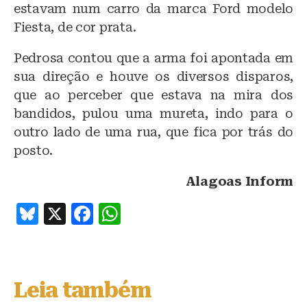
estavam num carro da marca Ford modelo
Fiesta, de cor prata.
Pedrosa contou que a arma foi apontada em
sua direção e houve os diversos disparos,
que ao perceber que estava na mira dos
bandidos, pulou uma mureta, indo para o
outro lado de uma rua, que fica por trás do
posto.
Alagoas Inform
B
X
F
W
lu
a
h
e
c
at
s
e
s
Leia também
k
b
A