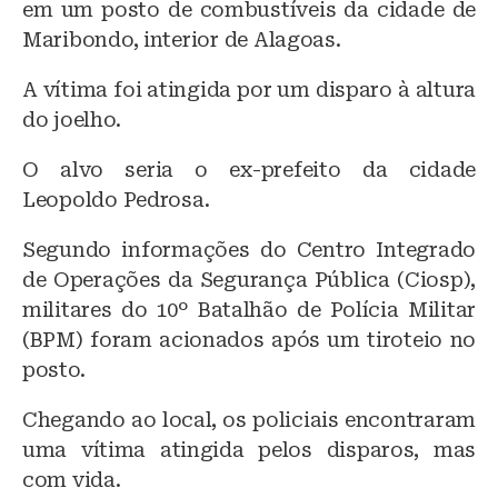
s
e
s
em um posto de combustíveis da cidade de
k
b
A
Maribondo, interior de Alagoas.
y
o
p
A vítima foi atingida por um disparo à altura
o
p
do joelho.
k
O alvo seria o ex-prefeito da cidade
Leopoldo Pedrosa.
Segundo informações do Centro Integrado
de Operações da Segurança Pública (Ciosp),
militares do 10º Batalhão de Polícia Militar
(BPM) foram acionados após um tiroteio no
posto.
Chegando ao local, os policiais encontraram
uma vítima atingida pelos disparos, mas
com vida.