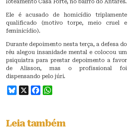
loteamento Casa Forte, no bairro do Antares.
Ele é acusado de homicídio triplamente
qualificado (motivo torpe, meio cruel e
feminicídio).
Durante depoimento nesta terça, a defesa do
réu alegou insanidade mental e colocou um
psiquiatra para prestar depoimento a favor
de Alisson, mas o profissional foi
dispensando pelo júri.
B
X
F
W
lu
a
h
e
c
at
s
e
s
Leia também
k
b
A