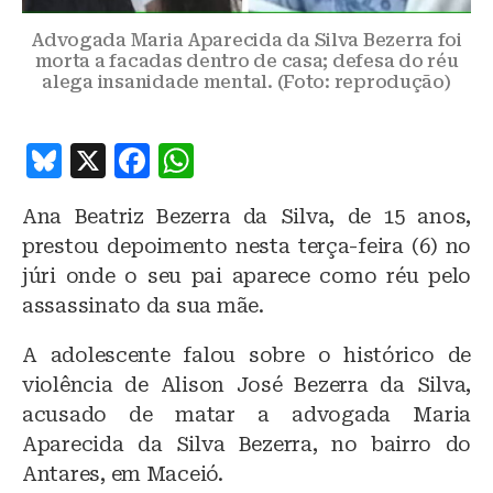
Advogada Maria Aparecida da Silva Bezerra foi
morta a facadas dentro de casa; defesa do réu
alega insanidade mental. (Foto: reprodução)
B
X
F
W
lu
a
h
Ana Beatriz Bezerra da Silva, de 15 anos,
e
c
at
prestou depoimento nesta terça-feira (6) no
s
e
s
júri onde o seu pai aparece como réu pelo
k
b
A
assassinato da sua mãe.
y
o
p
A adolescente falou sobre o histórico de
o
p
violência de Alison José Bezerra da Silva,
k
acusado de matar a advogada Maria
Aparecida da Silva Bezerra, no bairro do
Antares, em Maceió.