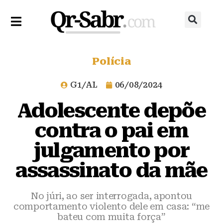
Polícia
G1/AL
06/08/2024
Adolescente depõe
contra o pai em
julgamento por
assassinato da mãe
No júri, ao ser interrogada, apontou
comportamento violento dele em casa: “me
bateu com muita força”