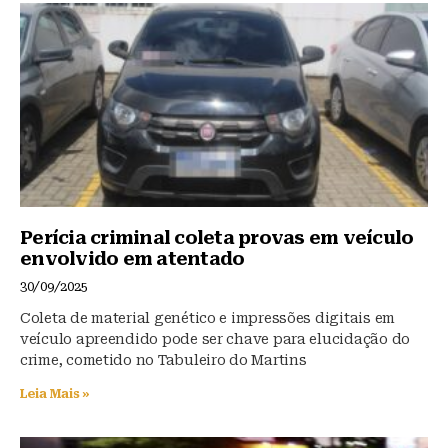
y
o
p
o
p
k
Perícia criminal coleta provas em veículo
envolvido em atentado
30/09/2025
Coleta de material genético e impressões digitais em
veículo apreendido pode ser chave para elucidação do
crime, cometido no Tabuleiro do Martins
Leia Mais »