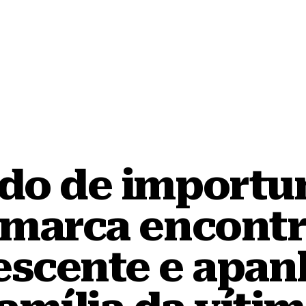
do de importu
 marca encont
escente e apan