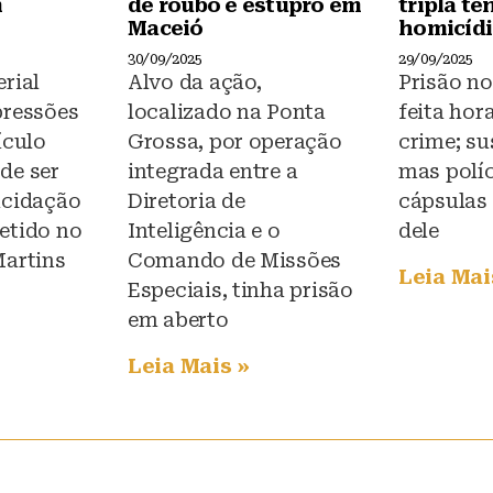
m
de roubo e estupro em
tripla te
Maceió
homicíd
30/09/2025
29/09/2025
rial
Alvo da ação,
Prisão no
pressões
localizado na Ponta
feita hor
ículo
Grossa, por operação
crime; su
de ser
integrada entre a
mas polí
ucidação
Diretoria de
cápsulas 
etido no
Inteligência e o
dele
Martins
Comando de Missões
Leia Mai
Especiais, tinha prisão
em aberto
Leia Mais »