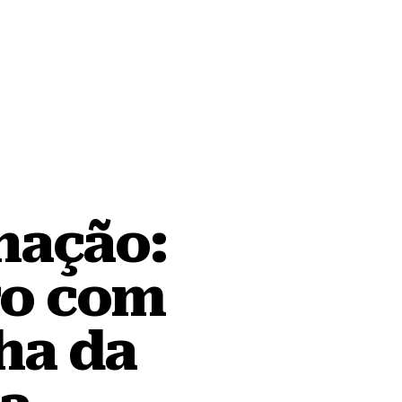
nação:
ro com
ha da