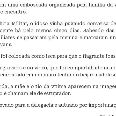
b
A
em uma emboscada organizada pela família da v
o encontro.
o
p
o
p
ícia Militar, o idoso vinha puxando conversa d
k
cente há pelo menos cinco dias. Sabendo das 
miliares se passaram pela menina e marcaram u
vans.
foi colocada como isca para que o flagrante fosse
 gravado e no vídeo, que foi compartilhado nas r
 encostado em um muro tentando beijar a adolesc
da, a mãe e o tio da vítima aparecem na image
o e chamam ele de estuprador.
evado para a delegacia e autuado por importunaç