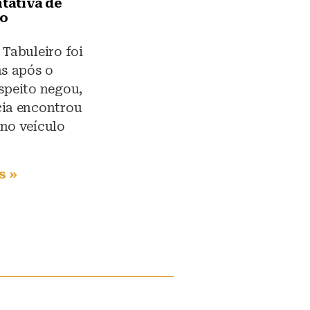
ntativa de
io
 Tabuleiro foi
as após o
speito negou,
cia encontrou
no veículo
s »