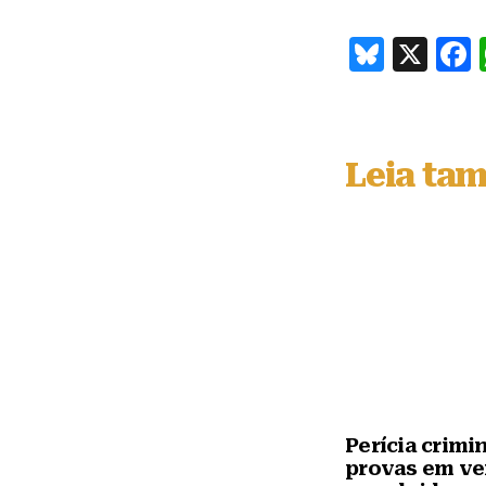
B
X
lu
e
s
Leia ta
k
y
Perícia crimi
provas em ve