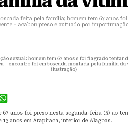
amília da víti
oscada feita pela família; homem tem 67 anos foi 
cente – acabou preso e autuado por importunação
ão sexual: homem tem 67 anos e foi flagrado tentand
a – encontro foi emboscada montada pela família da v
ilustração)
F
W
a
h
7 anos foi preso nesta segunda-feira (5) ao ten
c
at
 13 anos em Arapiraca, interior de Alagoas.
e
s