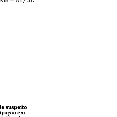
eão — G1 / AL
e suspeito
cipação em