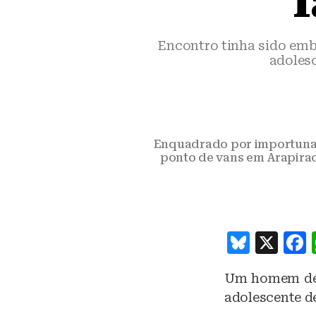
f
Encontro tinha sido emb
adoles
Enquadrado por importunaç
ponto de vans em Arapirac
B
X
lu
Um homem de 6
e
adolescente de
s