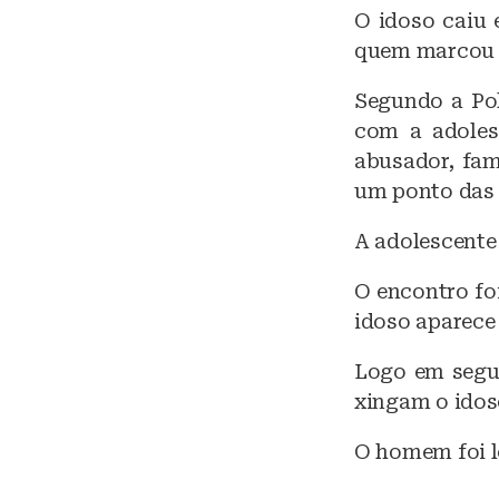
k
O idoso caiu 
quem marcou 
y
Segundo a Pol
com a adoles
abusador, fa
um ponto das 
A adolescente 
O encontro foi
idoso aparece
Logo em segui
xingam o idos
O homem foi l