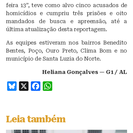
feira 13”, teve como alvo cinco acusados de
homicídios e cumpriu três prisões e oito
mandados de busca e apreensão, até a
última atualização desta reportagem.
As equipes estiveram nos bairros Benedito
Bentes, Poço, Ouro Preto, Clima Bom e no
município de Santa Luzia do Norte.
Heliana Gonçalves — G1 / AL
B
X
F
W
lu
a
h
e
c
at
s
e
s
Leia também
k
b
A