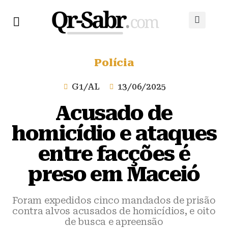
Polícia
G1/AL
13/06/2025
Acusado de
homicídio e ataques
entre facções é
preso em Maceió
Foram expedidos cinco mandados de prisão
contra alvos acusados de homicídios, e oito
de busca e apreensão