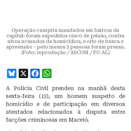
Operação cumpriu mandados em bairros da
capital: foram expedidos cinco de prisão, contra
alvos acusados de homicídios, e oito de busca e
apreensão – pelo menos 3 pessoas foram presas.
(Foto: reprodução / ASCOM / PC-AL)
B
X
F
W
lu
a
h
A Polícia Civil prendeu na manhã desta
e
c
at
sexta-feira (13), um homem suspeito de
s
e
s
homicídio e de participação em diversos
k
b
A
atentados relacionados à disputa entre
y
o
p
facções criminosas em Maceió.
o
p