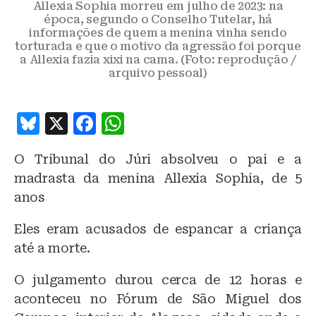
Allexia Sophia morreu em julho de 2023: na
época, segundo o Conselho Tutelar, há
informações de quem a menina vinha sendo
torturada e que o motivo da agressão foi porque
a Allexia fazia xixi na cama. (Foto: reprodução /
arquivo pessoal)
B
X
F
W
lu
a
h
O Tribunal do Júri absolveu o pai e a
e
c
at
madrasta da menina Allexia Sophia, de 5
s
e
s
anos
k
b
A
Eles eram acusados de espancar a criança
y
o
p
até a morte.
o
p
k
O julgamento durou cerca de 12 horas e
aconteceu no Fórum de São Miguel dos