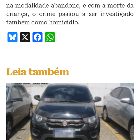
na modalidade abandono, e com a morte da
criança, o crime passou a ser investigado
também como homicídio.
B
X
F
W
lu
a
h
e
c
at
s
e
s
Leia também
k
b
A
y
o
p
o
p
k