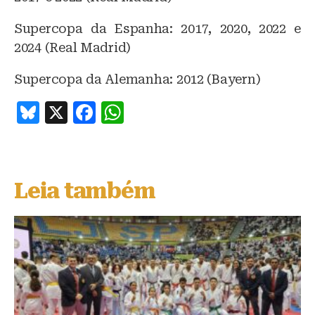
Supercopa da Espanha: 2017, 2020, 2022 e
2024 (Real Madrid)
Supercopa da Alemanha: 2012 (Bayern)
B
X
F
W
lu
a
h
e
c
at
s
e
s
Leia também
k
b
A
y
o
p
o
p
k