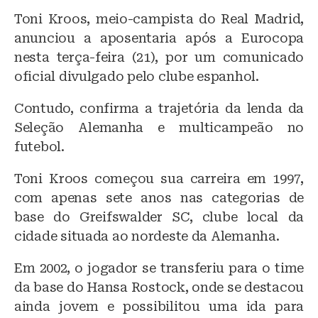
lu
a
h
Toni Kroos, meio-campista do Real Madrid,
e
c
at
anunciou a aposentaria após a Eurocopa
s
e
s
nesta terça-feira (21), por um comunicado
k
b
A
oficial divulgado pelo clube espanhol.
y
o
p
Contudo, confirma a trajetória da lenda da
o
p
Seleção Alemanha e multicampeão no
k
futebol.
Toni Kroos começou sua carreira em 1997,
com apenas sete anos nas categorias de
base do Greifswalder SC, clube local da
cidade situada ao nordeste da Alemanha.
Em 2002, o jogador se transferiu para o time
da base do Hansa Rostock, onde se destacou
ainda jovem e possibilitou uma ida para