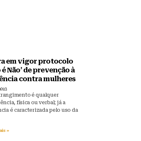
ra em vigor protocolo
 é Não’ de prevenção à
lência contra mulheres
2023
rangimento é qualquer
ência, física ou verbal; já a
ncia é caracterizada pelo uso da
ais »