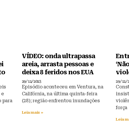
VÍDEO: onda ultrapassa
Ent
ei
areia, arrasta pessoas e
‘Não
to
deixa 8 feridos nos EUA
vio
29/12/2023
29/12/
eis
Episódio aconteceu em Ventura, na
Const
 e
Califórnia, na última quinta-feira
insist
o para
(28); região enfrentou inundações
violê
força
Leia mais »
Leia m