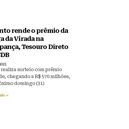
nto rende o prêmio da
a da Virada na
pança, Tesouro Direto
CDB
2023
 realiza sorteio com prêmio
de, chegando a R$ 570 milhões,
óximo domingo (31)
ais »