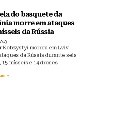
ela do basquete da
ânia morre em ataques
ísseis da Rússia
2023
r Kobzystyi morreu em Lviv
ataques da Rússia durante seis
, 15 mísseis e 14 drones
ais »