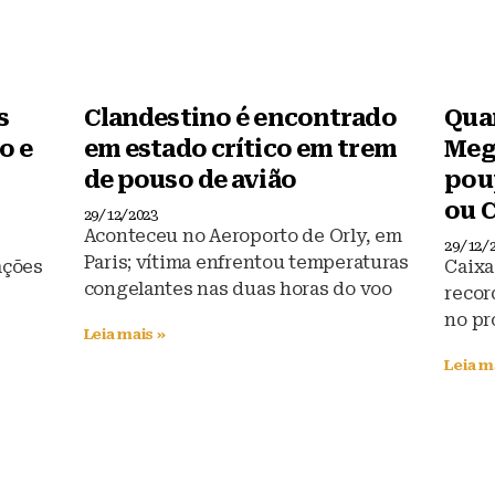
s
Clandestino é encontrado
Qua
o e
em estado crítico em trem
Meg
de pouso de avião
pou
ou 
29/12/2023
Aconteceu no Aeroporto de Orly, em
29/12/
Paris; vítima enfrentou temperaturas
ações
Caixa
congelantes nas duas horas do voo
recor
no pr
Leia mais »
Leia m