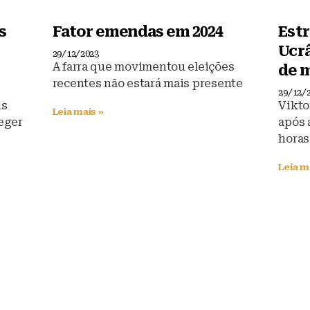
s
Fator emendas em 2024
Estr
Ucr
29/12/2023
A farra que movimentou eleições
de m
recentes não estará mais presente
29/12/
ns
Vikto
Leia mais »
eger
após 
horas
Leia m