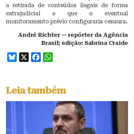
a retirada de conteúdos ilegais de forma
extrajudicial e que o eventual
monitoramento prévio configuraria censura.
André Richter — repórter da Agência
Brasil; edição: Sabrina Craide
B
X
F
W
lu
a
h
e
c
at
s
e
s
Leia também
k
b
A
y
o
p
o
p
k