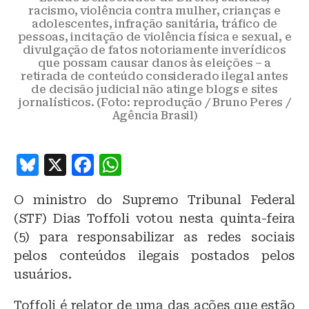
racismo, violência contra mulher, crianças e
adolescentes, infração sanitária, tráfico de
pessoas, incitação de violência física e sexual, e
divulgação de fatos notoriamente inverídicos
que possam causar danos às eleições – a
retirada de conteúdo considerado ilegal antes
de decisão judicial não atinge blogs e sites
jornalísticos. (Foto: reprodução / Bruno Peres /
Agência Brasil)
B
X
F
W
lu
a
h
O ministro do Supremo Tribunal Federal
e
c
at
(STF) Dias Toffoli votou nesta quinta-feira
s
e
s
(5) para responsabilizar as redes sociais
k
b
A
pelos conteúdos ilegais postados pelos
y
o
p
usuários.
o
p
Toffoli é relator de uma das ações que estão