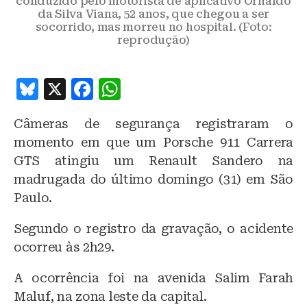
conduzido pelo motorista de aplicativo Ornaldo
da Silva Viana, 52 anos, que chegou a ser
socorrido, mas morreu no hospital. (Foto:
reprodução)
B
X
F
W
lu
a
h
Câmeras de segurança registraram o
e
c
at
momento em que um Porsche 911 Carrera
s
e
s
GTS atingiu um Renault Sandero na
k
b
A
madrugada do último domingo (31) em São
y
o
p
Paulo.
o
p
Segundo o registro da gravação, o acidente
k
ocorreu às 2h29.
A ocorrência foi na avenida Salim Farah
Maluf, na zona leste da capital.