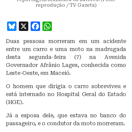
reprodução / TV Gazeta)
B
X
F
W
lu
a
h
Duas pessoas morreram em um acidente
e
c
at
entre um carro e uma moto na madrugada
s
e
s
desta segunda-feira (7) na Avenida
k
b
A
Governador Afrânio Lages, conhecida como
y
o
p
Leste-Oeste, em Maceió.
o
p
O homem que dirigia o carro sobreviveu e
k
está internado no Hospital Geral do Estado
(HGE).
Já a esposa dele, que estava no banco do
passageiro, e o condutor da moto morreram.