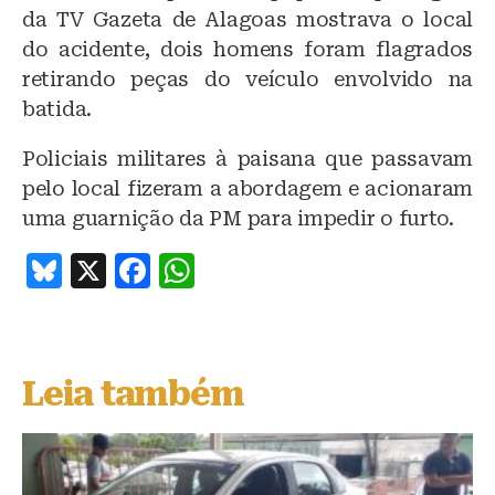
da TV Gazeta de Alagoas mostrava o local
do acidente, dois homens foram flagrados
retirando peças do veículo envolvido na
batida.
Policiais militares à paisana que passavam
pelo local fizeram a abordagem e acionaram
uma guarnição da PM para impedir o furto.
B
X
F
W
lu
a
h
e
c
at
s
e
s
Leia também
k
b
A
y
o
p
o
p