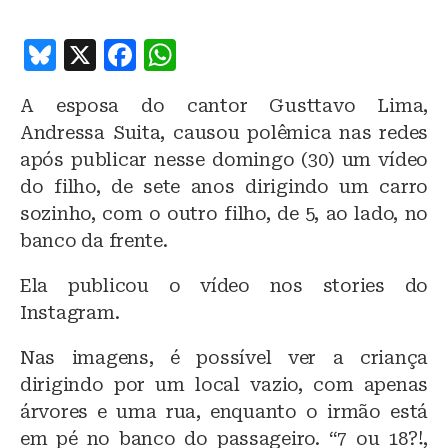
B
X
F
W
lu
a
h
A esposa do cantor Gusttavo Lima,
e
c
at
Andressa Suita, causou polêmica nas redes
s
e
s
após publicar nesse domingo (30) um vídeo
k
b
A
do filho, de sete anos dirigindo um carro
y
o
p
sozinho, com o outro filho, de 5, ao lado, no
o
p
banco da frente.
k
Ela publicou o vídeo nos stories do
Instagram.
Nas imagens, é possível ver a criança
dirigindo por um local vazio, com apenas
árvores e uma rua, enquanto o irmão está
em pé no banco do passageiro. “7 ou 18?!,