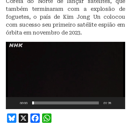
Coreia do Norte de lançar satélites, que
também terminaram com a explosão de
foguetes, o país de Kim Jong Un colocou
com sucesso seu primeiro satélite espião em
órbita em novembro de 2023.
T
o
c
a
d
o
r
d
e
v
00:00
01:28
í
d
B
X
F
W
e
o
lu
a
h