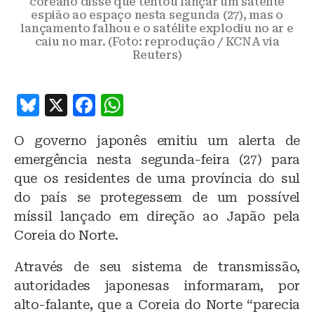
coreano disse que tentou lançar um satélite
espião ao espaço nesta segunda (27), mas o
lançamento falhou e o satélite explodiu no ar e
caiu no mar. (Foto: reprodução / KCNA via
Reuters)
B
X
F
W
lu
a
h
O governo japonês emitiu um alerta de
e
c
at
emergência nesta segunda-feira (27) para
s
e
s
que os residentes de uma província do sul
k
b
A
do país se protegessem de um possível
y
o
p
míssil lançado em direção ao Japão pela
o
p
Coreia do Norte.
k
Através de seu sistema de transmissão,
autoridades japonesas informaram, por
alto-falante, que a Coreia do Norte “parecia