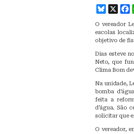
B
X
lu
O vereador Le
e
escolas local
s
objetivo de fi
k
Dias esteve n
y
Neto, que fun
Clima Bom dev
Na unidade, L
bomba d’água 
feita a refo
d’água. São c
solicitar que 
O vereador, em