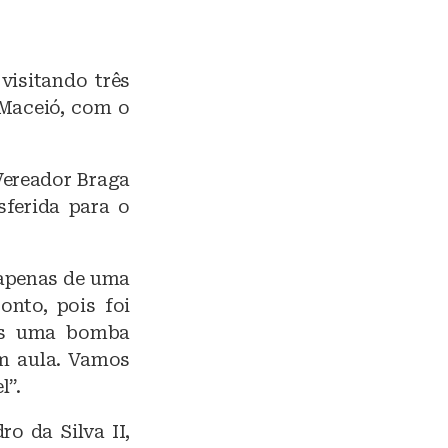
visitando três
 Maceió, com o
Vereador Braga
sferida para o
 apenas de uma
onto, pois foi
nas uma bomba
em aula. Vamos
l”.
ro da Silva II,