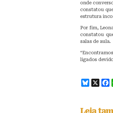
onde converso
constatou que
estrutura inc
Por fim, Leon
constatou que
salas de aula.
“Encontramos 
ligados devido
B
X
lu
e
s
Leia ta