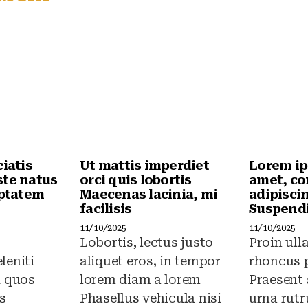
b
A
o
p
o
p
k
ciatis
Ut mattis imperdiet
Lorem ip
ste natus
orci quis lobortis
amet, co
uptatem
Maecenas lacinia, mi
adipiscin
facilisis
Suspendi
11/10/2025
11/10/2025
Lobortis, lectus justo
Proin ul
leniti
aliquet eros, in tempor
rhoncus 
i quos
lorem diam a lorem
Praesent
s
Phasellus vehicula nisi
urna rut