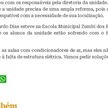
u com os responsáveis pela diretoria da unidade. 
 a unidade precisa de uma ampla reforma, pois
ompatível com a necessidade de sua localização.
ardo Dias esteve na Escola Municipal Zumbi dos 
 os alunos da unidade estão sofrendo com o f
as salas com condicionadores de ar, mas eles n
 à falta de estrutura elétrica. Vamos pedir soluçõe
F
W
a
h
c
at
e
s
mbém