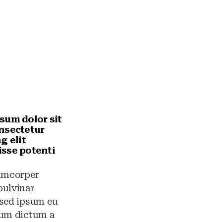
sum dolor sit
nsectetur
g elit
sse potenti
lamcorper
pulvinar
 sed ipsum eu
rum dictum a