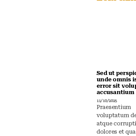
k
y
Sed ut perspi
unde omnis i
error sit vol
accusantium
11/10/2025
Praesentium
voluptatum de
atque corrupt
dolores et qua