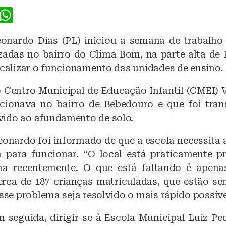
F
W
a
h
onardo Dias (PL) iniciou a semana de trabalho 
c
at
izadas no bairro do Clima Bom, na parte alta de
e
s
scalizar o funcionamento das unidades de ensino.
b
A
o Centro Municipal de Educação Infantil (CMEI) 
o
p
cionava no bairro de Bebedouro e que foi tran
o
p
ido ao afundamento de solo.
k
eonardo foi informado de que a escola necessita
para funcionar. “O local está praticamente pr
rma recentemente. O que está faltando é ape
erca de 187 crianças matriculadas, que estão s
esse problema seja resolvido o mais rápido possíve
 seguida, dirigir-se à Escola Municipal Luiz Ped