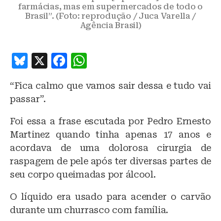
farmácias, mas em supermercados de todo o
Brasil”. (Foto: reprodução / Juca Varella /
Agência Brasil)
B
X
F
W
lu
a
h
“Fica calmo que vamos sair dessa e tudo vai
e
c
at
passar”.
s
e
s
k
b
A
Foi essa a frase escutada por Pedro Ernesto
Martinez quando tinha apenas 17 anos e
y
o
p
acordava de uma dolorosa cirurgia de
o
p
raspagem de pele após ter diversas partes de
k
seu corpo queimadas por álcool.
O líquido era usado para acender o carvão
durante um churrasco com família.