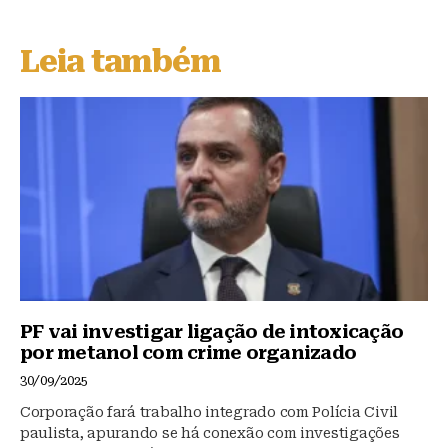
e
c
at
s
e
s
Leia também
k
b
A
y
o
p
o
p
k
PF vai investigar ligação de intoxicação
por metanol com crime organizado
30/09/2025
Corporação fará trabalho integrado com Polícia Civil
paulista, apurando se há conexão com investigações