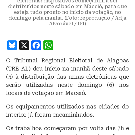
eleitorais: dispositivos começaram a ser
distribuídos neste sábado em Maceió, para que
esteja tudo pronto no início da votação, no
domingo pela manhã. (Foto: reprodução / Adja
Alvorável / G1)
B
X
F
W
lu
a
h
O Tribunal Regional Eleitoral de Alagoas
e
c
at
(TRE-AL) deu início na manhã deste sábado
s
e
s
(5) à distribuição das urnas eletrônicas que
k
b
A
serão utilizadas neste domingo (6) nos
y
o
p
locais de votação em Maceió.
o
p
Os equipamentos utilizados nas cidades do
k
interior já foram encaminhados.
Os trabalhos começaram por volta das 7h e