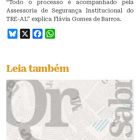
“Todo o processo é acompanhado pela
Assessoria de Segurança Institucional do
TRE-AL” explica Flávia Gomes de Barros.
B
X
F
W
lu
a
h
e
c
at
s
e
s
Leia também
k
b
A
y
o
p
o
p
k