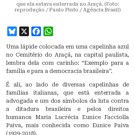
que ela estava enterrada no Araçá. (Foto:
reprodução / Paulo Pinto / Agência Brasil)
B
X
F
W
lu
a
h
Uma lápide colocada em uma capelinha azul
e
c
at
no Cemitério do Araçá, na capital paulista,
s
e
s
lembra dela com carinho: “Exemplo para a
k
b
A
família e para a democracia brasileira”.
y
o
p
É ali, ao lado de diversas capelinhas de
o
p
famílias italianas, que está enterrada a
k
advogada e um dos símbolos da luta contra
a ditadura brasileira e pelos direitos
humanos Maria Lucrécia Eunice Facciolla
Paiva, mais conhecida como Eunice Paiva
(1929-2018).