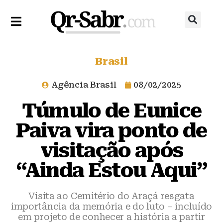
Brasil
Agência Brasil
08/02/2025
Túmulo de Eunice
Paiva vira ponto de
visitação após
“Ainda Estou Aqui”
Visita ao Cemitério do Araçá resgata
importância da memória e do luto – incluído
em projeto de conhecer a história a partir