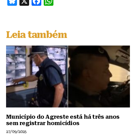
B
X
F
W
lu
a
h
e
c
at
s
e
s
Leia também
k
b
A
y
o
p
o
p
k
Município do Agreste está há três anos
sem registrar homicídios
27/09/2025