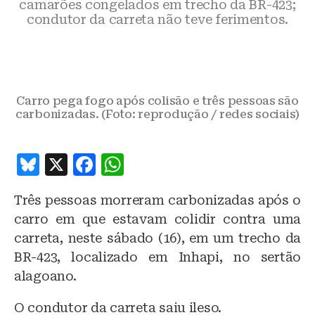
camarões congelados em trecho da BR-423;
condutor da carreta não teve ferimentos.
Carro pega fogo após colisão e três pessoas são
carbonizadas. (Foto: reprodução / redes sociais)
B
X
F
W
lu
a
h
Três pessoas morreram carbonizadas após o
e
c
at
carro em que estavam colidir contra uma
s
e
s
carreta, neste sábado (16), em um trecho da
k
b
A
BR-423, localizado em Inhapi, no sertão
y
o
p
alagoano.
o
p
O condutor da carreta saiu ileso.