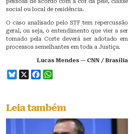
pessoas de acordo com a cor da pele, classe
social ou local de residência.
O caso analisado pelo STF tem repercussão
geral, ou seja, o entendimento que vier a ser
tomado pela Corte deverá ser adotado em
processos semelhantes em toda a Justiça.
Lucas Mendes — CNN / Brasília
B
X
F
W
lu
a
h
e
c
at
s
e
s
Leia também
k
b
A
y
o
p
o
p