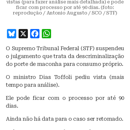
vistas (para fazer análise mais detalhada) e pode
ficar com processo por até 90 dias. (foto:
reprodução / Antonio Augusto / SCO / STF)
B
X
F
W
lu
a
h
O Supremo Tribunal Federal (STF) suspendeu
e
c
at
o julgamento que trata da descriminalização
s
e
s
do porte de maconha para consumo próprio.
k
b
A
O ministro Dias Toffoli pediu vista (mais
y
o
p
tempo para análise).
o
p
k
Ele pode ficar com o processo por até 90
dias.
Ainda não há data para o caso ser retomado.