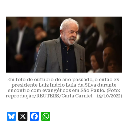
Em foto de outubro do ano passado, o então ex-
presidente Luiz Inácio Lula da Silva durante
encontro com evangélicos em São Paulo. (Foto:
reprodução/REUTERS/Carla Carniel –19/10/2022)
B
X
F
W
lu
a
h