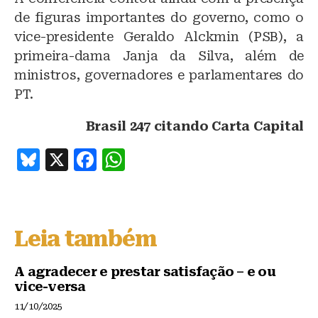
de figuras importantes do governo, como o
vice-presidente Geraldo Alckmin (PSB), a
primeira-dama Janja da Silva, além de
ministros, governadores e parlamentares do
PT.
Brasil 247 citando Carta Capital
B
X
F
W
lu
a
h
e
c
at
s
e
s
Leia também
k
b
A
y
o
p
A agradecer e prestar satisfação – e ou
vice-versa
o
p
11/10/2025