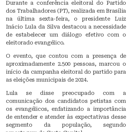
Durante a conferência eleitoral do Partido
e
c
at
dos Trabalhadores (PT), realizada em Brasília
s
e
s
na última sexta-feira, o presidente Luiz
k
b
A
Inácio Lula da Silva destacou a necessidade
y
o
p
de estabelecer um diálogo efetivo com o
o
p
eleitorado evangélico.
k
O evento, que contou com a presença de
aproximadamente 2.500 pessoas, marcou o
início da campanha eleitoral do partido para
as eleições municipais de 2024.
Lula se disse preocupado com a
comunicação dos candidatos petistas com
os evangélicos, enfatizando a importância
de entender e atender às expectativas desse
segmento da população, segundo