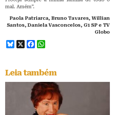
mal. Amém”.
Paola Patriarca, Bruno Tavares, Willian
Santos, Daniela Vasconcelos, G1 SP e TV
Globo
B
X
F
W
lu
a
h
e
c
at
s
e
s
Leia também
k
b
A
y
o
p
o
p
k