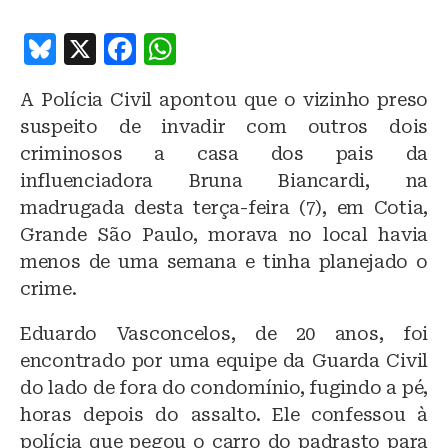
B
X
F
W
lu
a
h
A Polícia Civil apontou que o vizinho preso
e
c
at
suspeito de invadir com outros dois
s
e
s
criminosos a casa dos pais da
k
b
A
influenciadora Bruna Biancardi, na
y
o
p
madrugada desta terça-feira (7), em Cotia,
o
p
Grande São Paulo, morava no local havia
menos de uma semana e tinha planejado o
k
crime.
Eduardo Vasconcelos, de 20 anos, foi
encontrado por uma equipe da Guarda Civil
do lado de fora do condomínio, fugindo a pé,
horas depois do assalto. Ele confessou à
polícia que pegou o carro do padrasto para