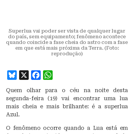
Superlua vai poder ser vista de qualquer lugar
do país, sem equipamento; fenômeno acontece
quando coincide a fase cheia do astro com a fase
em que está mais próxima da Terra. (Foto:
reprodução)
B
X
F
W
lu
a
h
Quem olhar para o céu na noite desta
e
c
at
segunda-feira (19) vai encontrar uma lua
s
e
s
mais cheia e mais brilhante: é a superlua
k
b
A
Azul.
y
o
p
O fenômeno ocorre quando a Lua está em
o
p