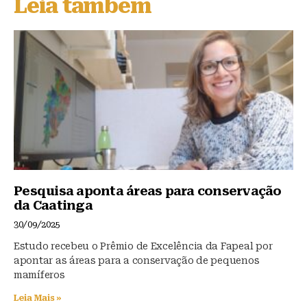
Leia também
k
b
A
y
o
p
o
p
k
Pesquisa aponta áreas para conservação
da Caatinga
30/09/2025
Estudo recebeu o Prêmio de Excelência da Fapeal por
apontar as áreas para a conservação de pequenos
mamíferos
Leia Mais »