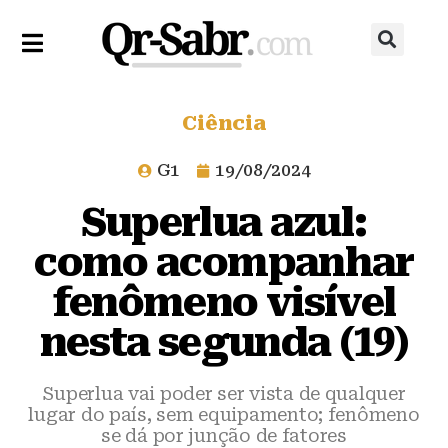
Ciência
G1
19/08/2024
Superlua azul:
como acompanhar
fenômeno visível
nesta segunda (19)
Superlua vai poder ser vista de qualquer
lugar do país, sem equipamento; fenômeno
se dá por junção de fatores