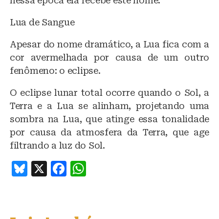
nessa época ela recebe este nome.
Lua de Sangue
Apesar do nome dramático, a Lua fica com a
cor avermelhada por causa de um outro
fenômeno: o eclipse.
O eclipse lunar total ocorre quando o Sol, a
Terra e a Lua se alinham, projetando uma
sombra na Lua, que atinge essa tonalidade
por causa da atmosfera da Terra, que age
filtrando a luz do Sol.
B
X
F
W
lu
a
h
e
c
at
s
e
s