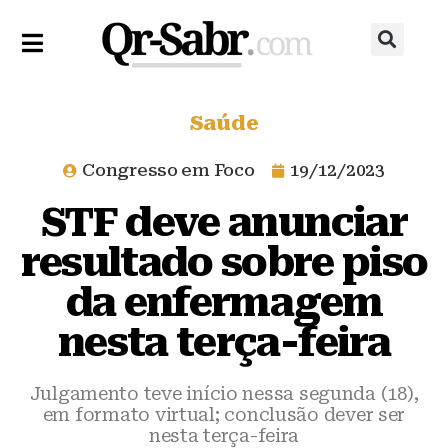
Saúde
Congresso em Foco
19/12/2023
STF deve anunciar
resultado sobre piso
da enfermagem
nesta terça-feira
Julgamento teve início nessa segunda (18),
em formato virtual; conclusão dever ser
nesta terça-feira