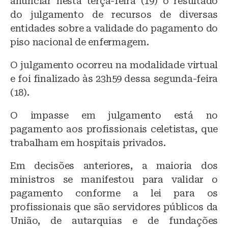
anunciar nesta terça-feira (19) o resultado
s
e
s
do julgamento de recursos de diversas
k
b
A
entidades sobre a validade do pagamento do
y
o
p
piso nacional de enfermagem.
o
p
O julgamento ocorreu na modalidade virtual
k
e foi finalizado às 23h59 dessa segunda-feira
(18).
O impasse em julgamento está no
pagamento aos profissionais celetistas, que
trabalham em hospitais privados.
Em decisões anteriores, a maioria dos
ministros se manifestou para validar o
pagamento conforme a lei para os
profissionais que são servidores públicos da
União, de autarquias e de fundações