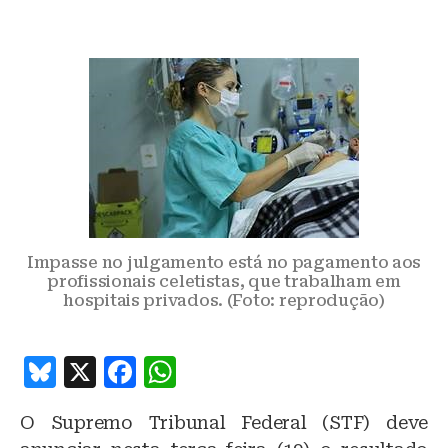
Impasse no julgamento está no pagamento aos
profissionais celetistas, que trabalham em
hospitais privados. (Foto: reprodução)
B
X
F
W
lu
a
h
O Supremo Tribunal Federal (STF) deve
e
c
at