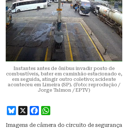
Instantes antes de ônibus invadir posto de
combustíveis, bater em caminhão estacionado e,
em seguida, atingir outro coletivo; acidente
aconteceu em Limeira (SP). (Foto: reprodução /
Jorge Talmon / EPTV)
B
X
F
W
lu
a
h
Imagens de câmera do circuito de segurança