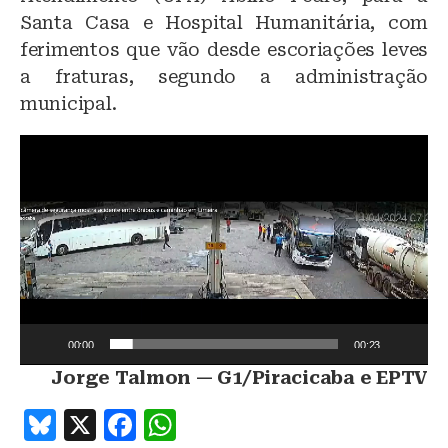
Santa Casa e Hospital Humanitária, com
ferimentos que vão desde escoriações leves
a fraturas, segundo a administração
municipal.
T
o
c
a
d
o
r
d
e
v
00:00
00:23
í
d
Jorge Talmon — G1/Piracicaba e EPTV
e
B
X
F
W
o