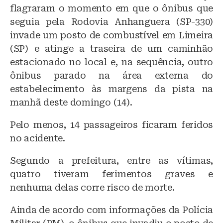
e
c
at
flagraram o momento em que o ônibus que
s
e
s
seguia pela Rodovia Anhanguera (SP-330)
k
b
A
invade um posto de combustível em Limeira
y
o
p
(SP) e atinge a traseira de um caminhão
o
p
estacionado no local e, na sequência, outro
ônibus parado na área externa do
k
estabelecimento às margens da pista na
manhã deste domingo (14).
Pelo menos, 14 passageiros ficaram feridos
no acidente.
Segundo a prefeitura, entre as vítimas,
quatro tiveram ferimentos graves e
nenhuma delas corre risco de morte.
Ainda de acordo com informações da Polícia