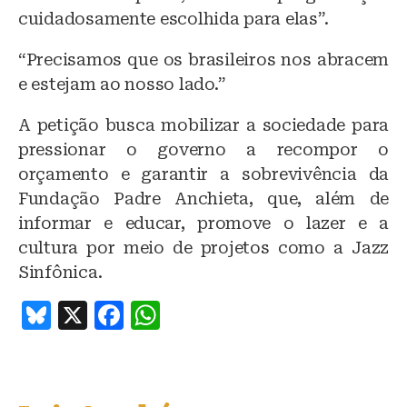
cuidadosamente escolhida para elas”.
“Precisamos que os brasileiros nos abracem
e estejam ao nosso lado.”
A petição busca mobilizar a sociedade para
pressionar o governo a recompor o
orçamento e garantir a sobrevivência da
Fundação Padre Anchieta, que, além de
informar e educar, promove o lazer e a
cultura por meio de projetos como a Jazz
Sinfônica.
B
X
F
W
lu
a
h
e
c
at
s
e
s