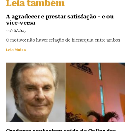
Leia também
k
b
A
y
o
p
A agradecer e prestar satisfação – e ou
vice-versa
o
p
11/10/2025
k
O motivo: não haver relação de hierarquia entre ambos
Leia Mais »