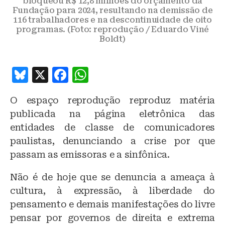
bloqueou R$ 12,8 milhões do orçamento da
Fundação para 2024, resultando na demissão de
116 trabalhadores e na descontinuidade de oito
programas. (Foto: reprodução / Eduardo Viné
Boldt)
B
X
F
W
lu
a
h
O espaço reprodução reproduz matéria
e
c
at
publicada na página eletrônica das
s
e
s
entidades de classe de comunicadores
k
b
A
paulistas, denunciando a crise por que
y
o
p
passam as emissoras e a sinfônica.
o
p
Não é de hoje que se denuncia a ameaça à
k
cultura, à expressão, à liberdade do
pensamento e demais manifestações do livre
pensar por governos de direita e extrema