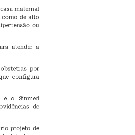
 casa maternal
a como de alto
hipertensão ou
ara atender a
obstetras por
que configura
e e o Sinmed
rovidências de
rio projeto de