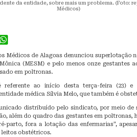
sidente da entidade, sobre mais um problema. (Foto: r
Médicos)
F
W
a
h
os Médicos de Alagoas denunciou superlotação 
c
at
 Mônica (MESM) e pelo menos onze gestantes 
e
s
sado em poltronas.
b
A
referente ao início desta terça-feira (23) e 
o
p
 entidade médica Sílvia Melo, que também é obstet
o
p
k
icado distribuído pelo sindicato, por meio de 
o, além do quadro das gestantes em poltronas, h
ré-parto, fora a lotação das enfermarias”, apesa
leitos obstétricos.