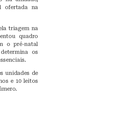
l ofertada na
ela triagem na
sentou quadro
em o pré-natal
 determina os
ssenciais.
ês unidades de
os e 10 leitos
número.