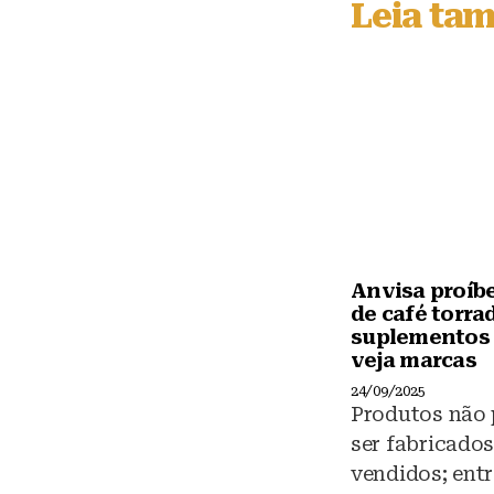
Leia ta
k
y
Anvisa proíb
de café torra
suplementos 
veja marcas
24/09/2025
Produtos não
ser fabricado
vendidos; entr