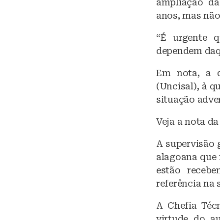
ampliação da
anos, mas não 
“É urgente 
dependem daqu
Em nota, a d
(Uncisal), à 
situação adve
Veja a nota da
A supervisão 
alagoana que 
estão recebe
referência na
A Chefia Téc
virtude do a