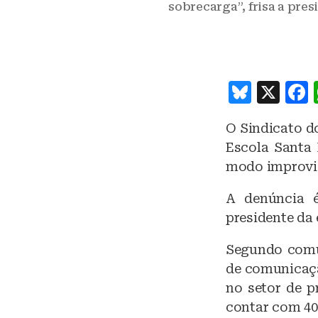
sobrecarga”, frisa a pre
B
X
lu
O Sindicato d
e
Escola Santa
s
modo improvi
k
A denúncia é 
y
presidente da
Segundo comun
de comunicaçã
no setor de p
contar com 40 