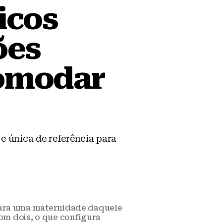
icos
ões
comodar
e única de referência para
 para uma maternidade daquele
com dois, o que configura