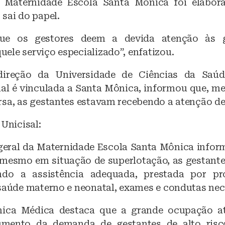
 Maternidade Escola Santa Mônica foi elabor
sai do papel.
que os gestores deem a devida atenção às g
ele serviço especializado”, enfatizou.
ireção da Universidade de Ciências da Saú
qual é vinculada a Santa Mônica, informou que, m
rsa, as gestantes estavam recebendo a atenção de
 Unicisal:
geral da Maternidade Escola Santa Mônica infor
mesmo em situação de superlotação, as gestantes
ndo a assistência adequada, prestada por pro
 saúde materno e neonatal, exames e condutas nec
nica Médica destaca que a grande ocupação a
umento da demanda de gestantes de alto risc