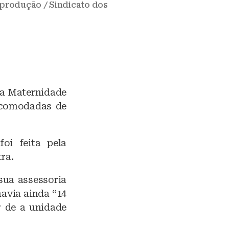
eprodução / Sindicato dos
na Maternidade
acomodadas de
foi feita pela
ra.
sua assessoria
avia ainda “14
r de a unidade