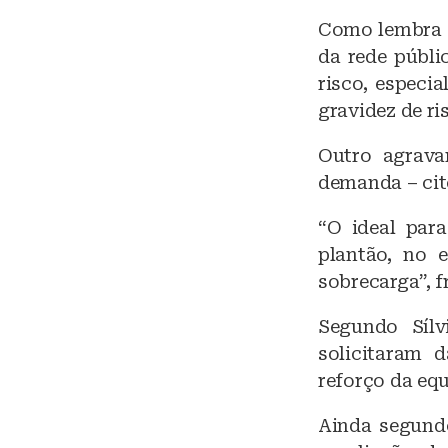
Como lembra o
da rede públi
risco, especi
gravidez de ri
Outro agrava
demanda – cit
“O ideal par
plantão, no 
sobrecarga”, f
Segundo Síl
solicitaram d
reforço da eq
Ainda segundo