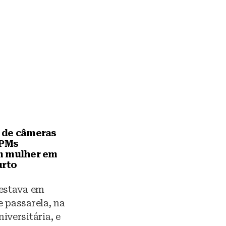
 de câmeras
 PMs
m mulher em
urto
 estava em
 passarela, na
iversitária, e