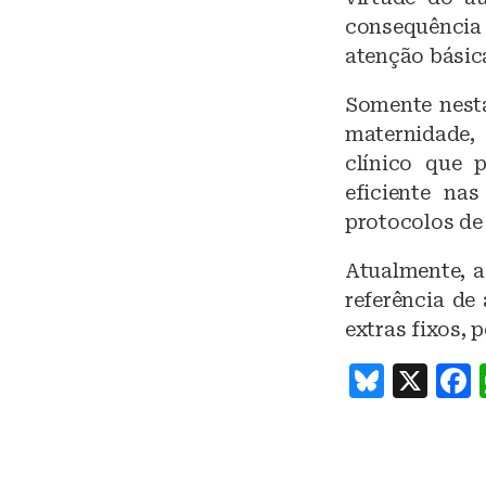
consequência
atenção básic
Somente nesta
maternidade,
clínico que p
eficiente na
protocolos de
Atualmente, a
referência de
extras fixos, 
B
X
lu
e
s