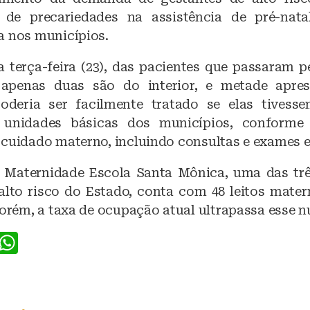
 de precariedades na assistência de pré-nata
a nos municípios.
 terça-feira (23), das pacientes que passaram p
 apenas duas são do interior, e metade apre
oderia ser facilmente tratado se elas tivess
s unidades básicas dos municípios, conforme
 cuidado materno, incluindo consultas e exames e
 Maternidade Escola Santa Mônica, uma das tr
 alto risco do Estado, conta com 48 leitos matern
porém, a taxa de ocupação atual ultrapassa esse 
F
W
a
h
c
at
e
s