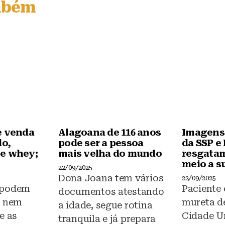
mbém
b
A
o
p
o
p
k
e venda
Alagoana de 116 anos
Imagens
do,
pode ser a pessoa
da SSP e
e whey;
mais velha do mundo
resgata
meio a s
22/09/2025
Dona Joana tem vários
22/09/2025
 podem
Paciente
documentos atestando
s nem
mureta de
a idade, segue rotina
e as
Cidade Un
tranquila e já prepara