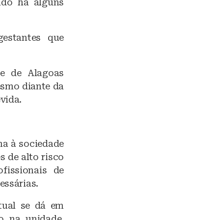
ado há alguns
estantes que
de de Alagoas
esmo diante da
vida.
ma à sociedade
 de alto risco
fissionais de
essárias.
tual se dá em
o na unidade,