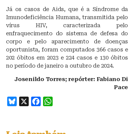
Já os casos de Aids, que é a Síndrome da
Imunodeficiência Humana, transmitida pelo
vírus HIV, caracterizada pelo
enfraquecimento do sistema de defesa do
corpo e pelo aparecimento de doenças
oportunista, foram computados 366 casos e
202 óbitos em 2023 e 224 casos e 130 óbitos
no período de janeiro a outubro de 2024.
Josenildo Torres; repórter: Fabiano Di
Pace
B
X
F
W
lu
a
h
e
c
at
s
e
s