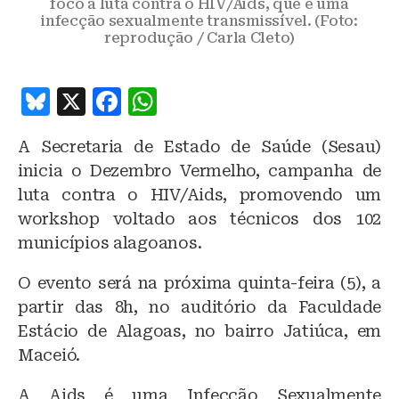
foco a luta contra o HIV/Aids, que é uma
infecção sexualmente transmissível. (Foto:
reprodução / Carla Cleto)
B
X
F
W
lu
a
h
A Secretaria de Estado de Saúde (Sesau)
e
c
at
inicia o Dezembro Vermelho, campanha de
s
e
s
luta contra o HIV/Aids, promovendo um
k
b
A
workshop voltado aos técnicos dos 102
y
o
p
municípios alagoanos.
o
p
O evento será na próxima quinta-feira (5), a
k
partir das 8h, no auditório da Faculdade
Estácio de Alagoas, no bairro Jatiúca, em
Maceió.
A Aids é uma Infecção Sexualmente