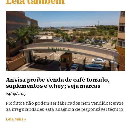
Leia também
k
b
A
y
o
p
o
p
k
Anvisa proíbe venda de café torrado,
suplementos e whey; veja marcas
24/09/2025
Produtos não podem ser fabricados nem vendidos; entre
as irregularidades está ausência de responsável técnico
Leia Mais »