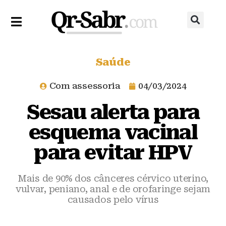
Saúde
Com assessoria
04/03/2024
Sesau alerta para
esquema vacinal
para evitar HPV
Mais de 90% dos cânceres cérvico uterino,
vulvar, peniano, anal e de orofaringe sejam
causados pelo vírus