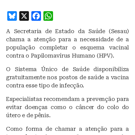
B
X
F
W
lu
a
h
A Secretaria de Estado da Saúde (Sesau)
e
c
at
chama a atenção para a necessidade de a
s
e
s
população completar o esquema vacinal
k
b
A
contra o Papilomavírus Humano (HPV).
y
o
p
O Sistema Único de Saúde disponibiliza
o
p
gratuitamente nos postos de saúde a vacina
k
contra esse tipo de infecção.
Especialistas recomendam a prevenção para
evitar doenças como o câncer do colo do
útero e de pênis.
Como forma de chamar a atenção para a