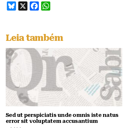
B
X
F
W
lu
a
h
e
c
at
s
e
s
Leia também
k
b
A
y
o
p
o
p
k
Sed ut perspiciatis unde omnis iste natus
error sit voluptatem accusantium