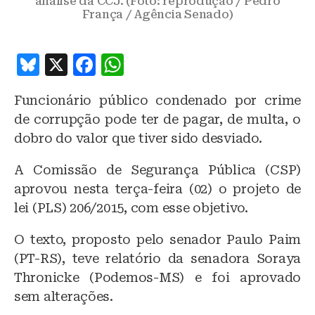
análise da CCJ. (Foto: reprodução / Pedro
França / Agência Senado)
B
X
F
W
lu
a
h
Funcionário público condenado por crime
e
c
at
de corrupção pode ter de pagar, de multa, o
s
e
s
dobro do valor que tiver sido desviado.
k
b
A
A Comissão de Segurança Pública (CSP)
y
o
p
aprovou nesta terça-feira (02) o projeto de
o
p
lei (PLS) 206/2015, com esse objetivo.
k
O texto, proposto pelo senador Paulo Paim
(PT-RS), teve relatório da senadora Soraya
Thronicke (Podemos-MS) e foi aprovado
sem alterações.