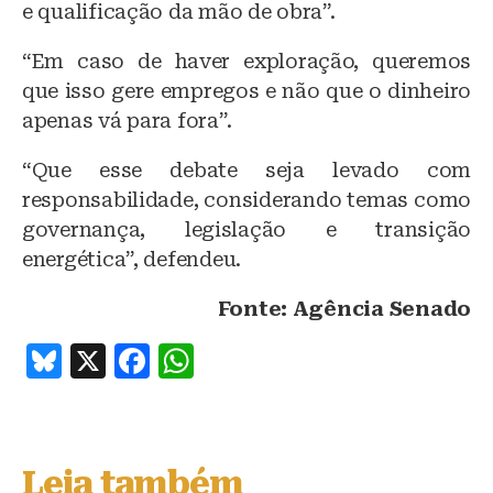
e qualificação da mão de obra”.
“Em caso de haver exploração, queremos
que isso gere empregos e não que o dinheiro
apenas vá para fora”.
“Que esse debate seja levado com
responsabilidade, considerando temas como
governança, legislação e transição
energética”, defendeu.
Fonte: Agência Senado
B
X
F
W
lu
a
h
e
c
at
s
e
s
Leia também