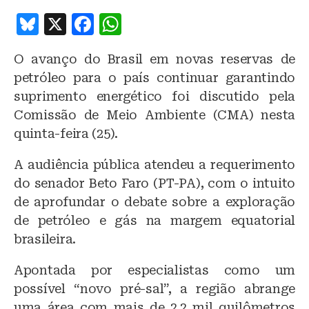
B
X
F
W
lu
a
h
O avanço do Brasil em novas reservas de
e
c
at
petróleo para o país continuar garantindo
s
e
s
suprimento energético foi discutido pela
k
b
A
Comissão de Meio Ambiente (CMA) nesta
y
o
p
quinta-feira (25).
o
p
A audiência pública atendeu a requerimento
k
do senador Beto Faro (PT-PA), com o intuito
de aprofundar o debate sobre a exploração
de petróleo e gás na margem equatorial
brasileira.
Apontada por especialistas como um
possível “novo pré-sal”, a região abrange
uma área com mais de 2,2 mil quilômetros