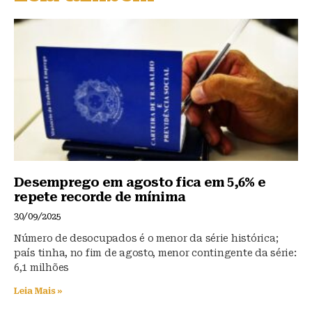
k
b
A
y
o
p
o
p
k
Desemprego em agosto fica em 5,6% e
repete recorde de mínima
30/09/2025
Número de desocupados é o menor da série histórica;
país tinha, no fim de agosto, menor contingente da série:
6,1 milhões
Leia Mais »