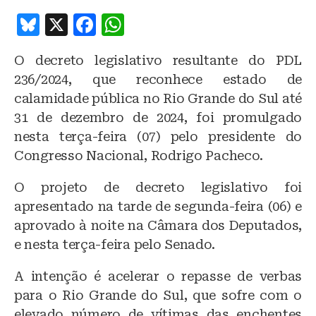
B
X
F
W
lu
a
h
O decreto legislativo resultante do PDL
e
c
at
236/2024, que reconhece estado de
s
e
s
calamidade pública no Rio Grande do Sul até
k
b
A
31 de dezembro de 2024, foi promulgado
y
o
p
nesta terça-feira (07) pelo presidente do
o
p
Congresso Nacional, Rodrigo Pacheco.
k
O projeto de decreto legislativo foi
apresentado na tarde de segunda-feira (06) e
aprovado à noite na Câmara dos Deputados,
e nesta terça-feira pelo Senado.
A intenção é acelerar o repasse de verbas
para o Rio Grande do Sul, que sofre com o
elevado número de vítimas das enchentes