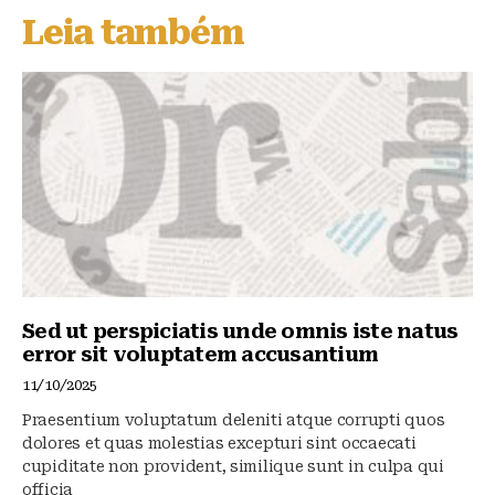
s
e
s
Leia também
k
b
A
y
o
p
o
p
k
Sed ut perspiciatis unde omnis iste natus
error sit voluptatem accusantium
11/10/2025
Praesentium voluptatum deleniti atque corrupti quos
dolores et quas molestias excepturi sint occaecati
cupiditate non provident, similique sunt in culpa qui
officia