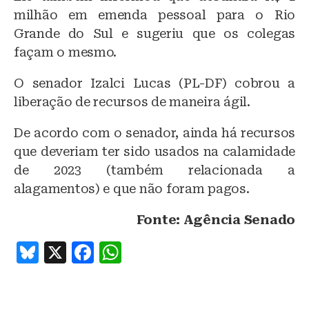
milhão em emenda pessoal para o Rio
Grande do Sul e sugeriu que os colegas
façam o mesmo.
O senador Izalci Lucas (PL-DF) cobrou a
liberação de recursos de maneira ágil.
De acordo com o senador, ainda há recursos
que deveriam ter sido usados na calamidade
de 2023 (também relacionada a
alagamentos) e que não foram pagos.
Fonte: Agência Senado
B
X
F
W
lu
a
h
e
c
at